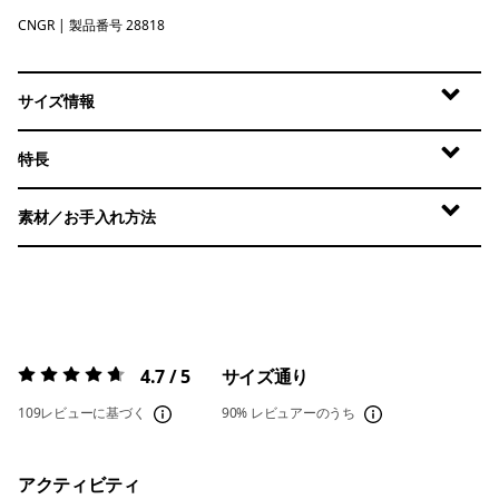
CNGR
Canopy Green
| 製品番号 28818
サイズ情報
特長
素材／お手入れ方法
4.7 / 5
サイズ通り
評価:
4.7 / 5
109レビューに基づく
90%
レビュアーのうち
アクティビティ