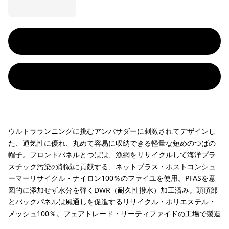
ウルトラランニングに挑むアンバサダーに刺激されてデザインし
た、通気性に優れ、丸めて容易に収納できる軽量な短めのつばの
帽子。フロントパネルとつばは、漁網をリサイクルして海洋プラ
スチック汚染の削減に貢献する、ネットプラス・ポストコンシュ
ーマーリサイクル・ナイロン100％のファイユを使用。PFASを意
図的に添加せず水分を弾くDWR（耐久性撥水）加工済み。頭頂部
とバックパネルは風通しを促進するリサイクル・ポリエステル・
メッシュ100％。フェアトレード・サーティファイドの工場で製造