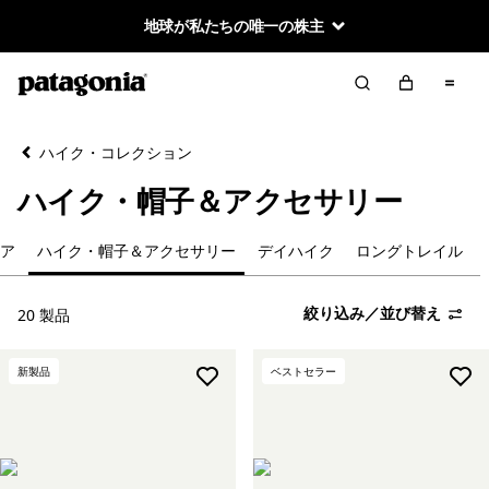
地球が私たちの唯一の株主
絞り込み／並び替え
クリア
並べ替え
ハイク・コレクション
絞り込み
カテゴリー
ハイク・帽子＆アクセサリー
新着製品
ア
ハイク・帽子＆アクセサリー
デイハイク
ロングトレイル
メンズ
絞り込み／並び替え
20 製品
ウィメンズ
新製品
ベストセラー
ハイク・パンツ
パック＆ギア