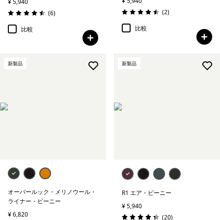
¥ 5,940
¥ 5,940
レビュー
(2
)
レビュー
(6
)
評価: 4.5 / 5
評価: 4.5 / 5
比較
比較
新製品
新製品
オーバールック・メリノウール・
R1 エア・ビーニー
ライナー・ビーニー
¥ 5,940
¥ 6,820
レビュー
(20
)