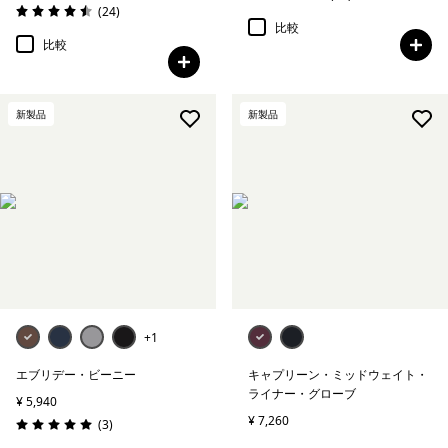
評価: 4.3 / 5
レビュー
(24
)
評価: 4.5 / 5
比較
比較
新製品
新製品
+1
エブリデー・ビーニー
キャプリーン・ミッドウェイト・
ライナー・グローブ
¥ 5,940
¥ 7,260
レビュー
(3
)
評価: 5.0 / 5