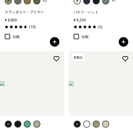
+2
+1
クアンダリー・ブリマー
バケツ・ハット
¥ 8,800
¥ 8,250
レビュー
レビュー
(19
)
(2
)
評価: 4.6 / 5
評価: 5.0 / 5
比較
比較
新製品