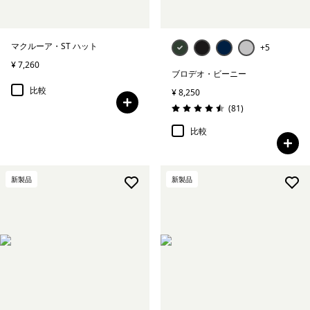
マクルーア・ST ハット
+5
¥ 7,260
ブロデオ・ビーニー
比較
¥ 8,250
レビュー
(81
)
評価: 4.5 / 5
比較
新製品
新製品