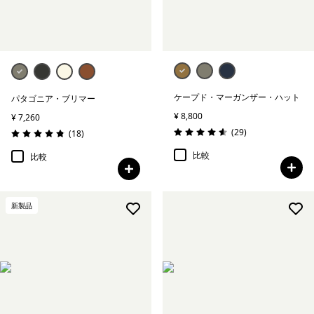
ケープド・マーガンザー・ハット
パタゴニア・ブリマー
¥ 8,800
¥ 7,260
レビュー
(29
)
レビュー
(18
)
評価: 4.6 / 5
評価: 4.8 / 5
比較
比較
新製品