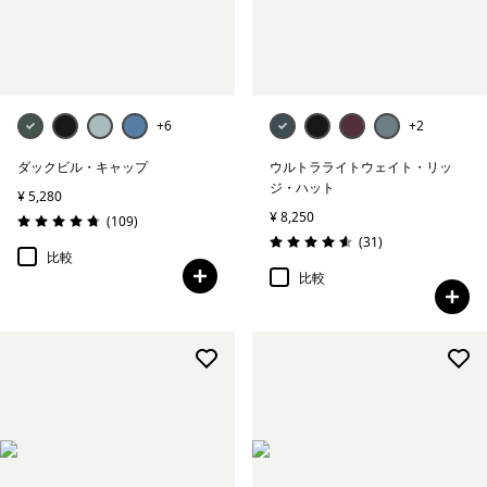
ハイク・帽子＆アクセサリー
デイハイク
ロングトレイル
+6
+2
ダックビル・キャップ
ウルトラライトウェイト・リッ
すべて表示 (0)
ジ・ハット
¥ 5,280
¥ 8,250
レビュー
(109
)
絞り込み
在庫のあるサイズ
評価: 4.7 / 5
レビュー
(31
)
評価: 4.6 / 5
比較
比較
絞り込み
在庫のあるカラー
絞り込み
特長
絞り込み
素材
絞り込み
フィット