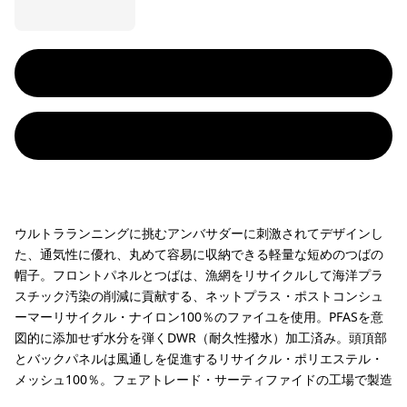
ウルトラランニングに挑むアンバサダーに刺激されてデザインし
た、通気性に優れ、丸めて容易に収納できる軽量な短めのつばの
帽子。フロントパネルとつばは、漁網をリサイクルして海洋プラ
スチック汚染の削減に貢献する、ネットプラス・ポストコンシュ
ーマーリサイクル・ナイロン100％のファイユを使用。PFASを意
図的に添加せず水分を弾くDWR（耐久性撥水）加工済み。頭頂部
とバックパネルは風通しを促進するリサイクル・ポリエステル・
メッシュ100％。フェアトレード・サーティファイドの工場で製造