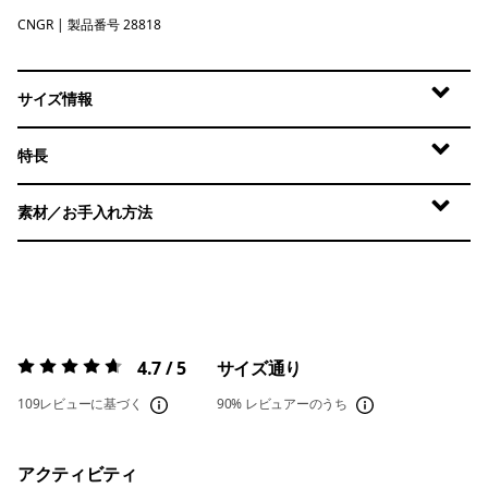
CNGR
Canopy Green
| 製品番号 28818
サイズ情報
特長
素材／お手入れ方法
4.7 / 5
サイズ通り
評価:
4.7 / 5
109レビューに基づく
90%
レビュアーのうち
アクティビティ