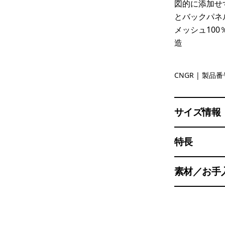
図的に添加せ
とバックパネ
メッシュ10
造
Canopy G
CNGR
| 製品番号
サイズ情報
特長
素材／お手