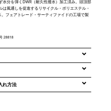
ず水分を弾くDWR（耐久性撥水）加工済み。頭頂部
ルは風通しを促進するリサイクル・ポリエステル・
0％。フェアトレード・サーティファイドの工場で製
reen
 28818
入れ方法