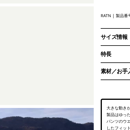
Rattan
RATN
| 製品番号
サイズ情報
特長
素材／お手
大きな動き
製品はゆっ
パンツのウ
したフィッ