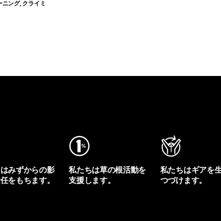
ーニング, クライミ
ちはみずからの影
私たちは草の根活動を
私たちはギアを
責任をもちます。
支援します。
つづけます。
プリントを見る
アクティビズムを見る
Worn Wearを見る