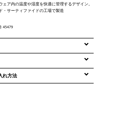
ウェア内の温度や湿度を快適に管理するデザイン。
ド・サーティファイドの工場で製造
e - Light Aqua Stone X-Dye
 45479
入れ方法