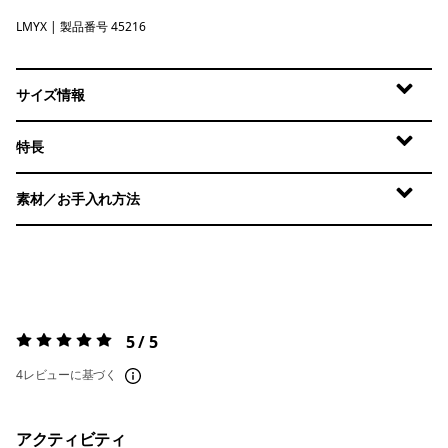
LMYX
Limestone Yellow - Light Limestone Yellow X-Dye
| 製品番号 45216
サイズ情報
特長
素材／お手入れ方法
5 / 5
評価:
5 / 5
4レビューに基づく
アクティビティ