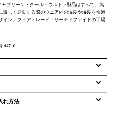
のキャプリーン・クール・ウルトラ製品はすべて、気
に激しく運動する際のウェア内の温度や湿度を快適
ザイン。フェアトレード・サーティファイドの工場
 - Berm Brown X-Dye
 44710
入れ方法