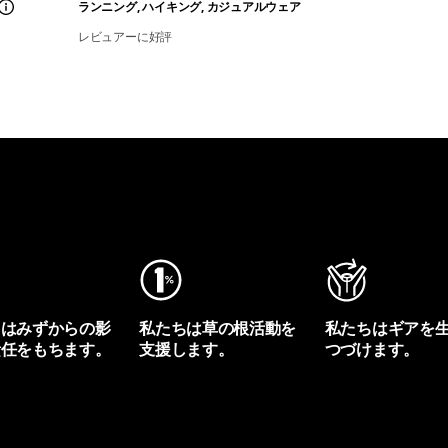
ランニング, ハイキング, カジュアルウェア
レビュアーに好評
ちはみずからの影
私たちは草の根活動を
私たちはギアを
責任をもちます。
支援します。
つづけます。
プリントを見る
アクティビズムを見る
Worn Wearを見る