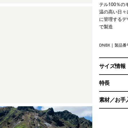
テル100％
温の高い日々
に管理するデ
で製造
Den Brown
DNBX
| 製品番号
サイズ情報
特長
素材／お手