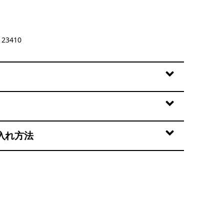
rry Fig
23410
入れ方法