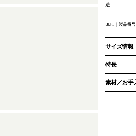
造
Black w/Be
BLFI
| 製品番号 
サイズ情報
特長
素材／お手