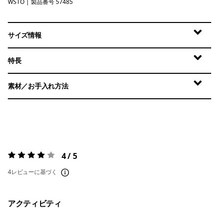
WSTO
Weathered Stone
| 製品番号 57485
サイズ情報
特長
素材／お手入れ方法
4 / 5
評価:
4 / 5
4レビューに基づく
アクティビティ