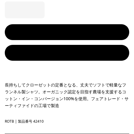
長持ちしてクローゼットの定番となる、丈夫でソフトで軽量なフ
ランネル製シャツ。オーガニック認定を目指す農場を支援するコ
ットン・イン・コンバージョン100%を使用。フェアトレード・サ
ーティファイドの工場で製造
ROTB
Rocky: Otter Brown
| 製品番号 42410