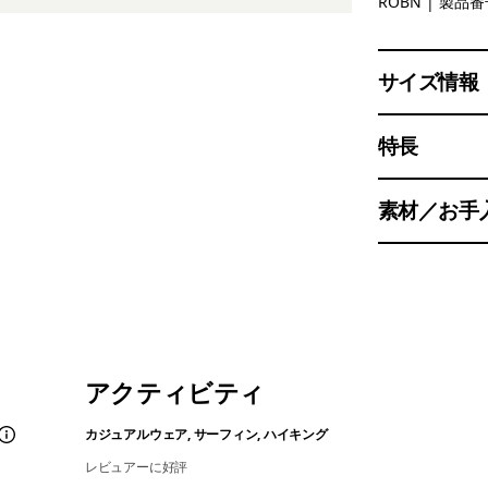
Robin Br
ROBN
| 製品番号
サイズ情報
特長
素材／お手
アクティビティ
カジュアルウェア, サーフィン, ハイキング
レビュアーに好評