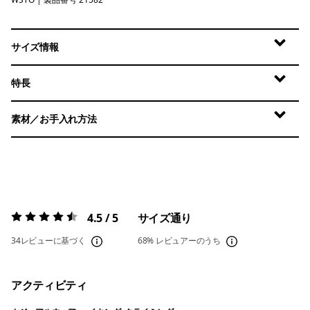
Weathered Stone
サイズ情報
特長
素材／お手入れ方法
4.5 / 5
サイズ通り
評価:
4.5 / 5
34レビューに基づく
68%
レビュアーのうち
アクティビティ