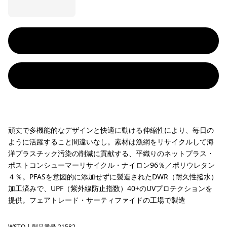
頑丈で多機能的なデザインと快適に動ける伸縮性により、毎日の
ように活躍すること間違いなし。素材は漁網をリサイクルして海
洋プラスチック汚染の削減に貢献する、平織りのネットプラス・
ポストコンシューマーリサイクル・ナイロン96％／ポリウレタン
４％。PFASを意図的に添加せずに製造されたDWR（耐久性撥水）
加工済みで、UPF（紫外線防止指数）40+のUVプロテクションを
提供。フェアトレード・サーティファイドの工場で製造
WSTO
| 製品番号 21582