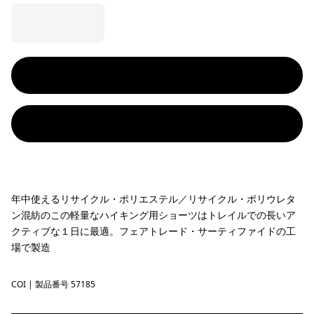
年中使えるリサイクル・ポリエステル／リサイクル・ポリウレタ
ン混紡のこの軽量なハイキング用ショーツはトレイルでの長いア
クティブな１日に最適。フェアトレード・サーティファイドの工
場で製造
COI
Coriander Brown
| 製品番号 57185