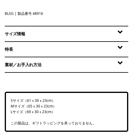
BLSG
Blue Sage
| 製品番号 48916
サイズ情報
特長
素材／お手入れ方法
Sサイズ（61ｘ30ｘ23cm）
Mサイズ（65ｘ30ｘ23cm）
Lサイズ（69ｘ30ｘ23cm）
この製品は、ギフトラッピングを承っておりません。