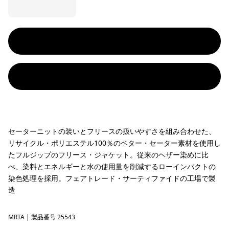
セーターニットの装いとフリースの扱いやすさを組み合わせた、
リサイクル・ポリエステル100％のベター・セーター素材を使用し
たフルジップのフリース・ジャケット。従来のヘザー染めに比
べ、染料とエネルギーと水の使用量を削減するローインパクトの
染色処理を採用。フェアトレード・サーティファイドの工場で製
造
MRTA
Moonrise Taupe
| 製品番号 25543