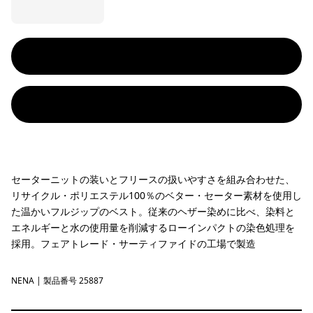
セーターニットの装いとフリースの扱いやすさを組み合わせた、
リサイクル・ポリエステル100％のベター・セーター素材を使用し
た温かいフルジップのベスト。従来のヘザー染めに比べ、染料と
エネルギーと水の使用量を削減するローインパクトの染色処理を
採用。フェアトレード・サーティファイドの工場で製造
NENA
New Navy
| 製品番号 25887