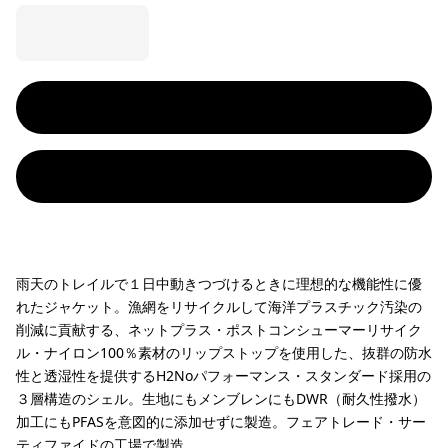
雨天のトレイルで１日中動きつづけるときに理想的な機能性に優
れたジャケット。漁網をリサイクルして海洋プラスチック汚染の
削減に貢献する、ネットプラス・ポストコンシューマーリサイク
ル・ナイロン100％素材のリップストップを使用した、抜群の防水
性と透湿性を提供するH2Noパフォーマンス・スタンダード採用の
３層構造のシェル。生地にもメンブレンにもDWR（耐久性撥水）
加工にもPFASを意図的に添加せずに製造。フェアトレード・サー
ティファイドの工場で製造