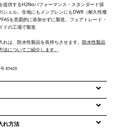
を提供するH2Noパフォーマンス・スタンダード採
のシェル。生地にもメンブレンにもDWR（耐久性撥
PFASを意図的に添加せずに製造。フェアトレード・
イドの工場で製造
入れは、防水性製品を長持ちさせます。
防水性製品
方法についてご紹介します。
ngo
号 85420
入れ方法