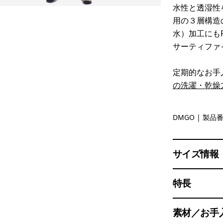
水性と透湿性
用の３層構造
水）加工にも
サーティファ
定期的なお手
の洗濯・乾燥
Dried Ma
DMGO
| 製品番
サイズ情報
特長
素材／お手