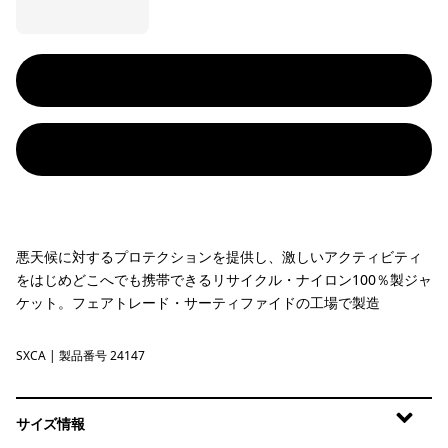
悪天候に対するプロテクションを提供し、激しいアクティビティ
をはじめどこへでも携帯できるリサイクル・ナイロン100％製ジャ
ケット。フェアトレード・サーティファイドの工場で製造
SXCA
Saxifrage: Canopy Green
| 製品番号 24147
サイズ情報