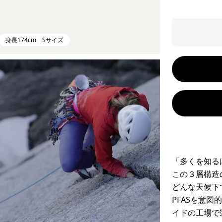
身長174cm Sサイズ
「多くを知る
この３層構造
どんな天候下
PFASを意
イドの工場で