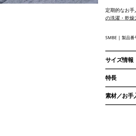
定期的なお手
の洗濯・乾燥
Snowmelt
SMBE
| 製品番号
サイズ情報
特長
素材／お手