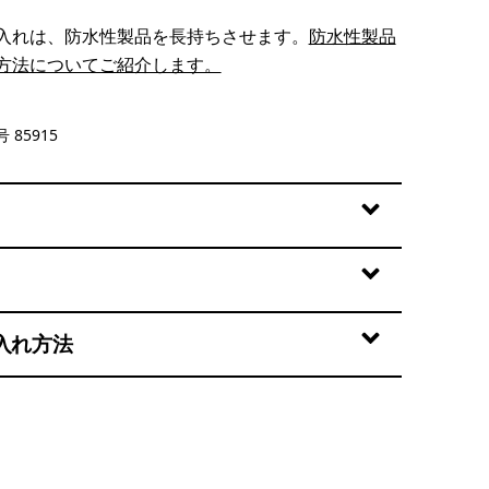
入れは、防水性製品を長持ちさせます。
防水性製品
方法についてご紹介します。
 Blue
 85915
入れ方法