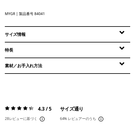
MYGR
May Grey
| 製品番号 84041
サイズ情報
特長
素材／お手入れ方法
4.3 / 5
サイズ通り
評価:
4.3 / 5
28レビューに基づく
64%
レビュアーのうち