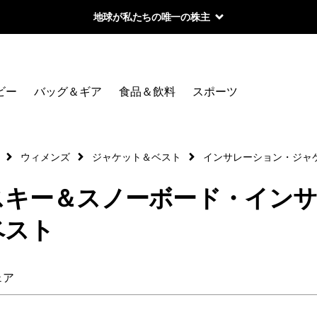
地球が私たちの唯一の株主
絞り込み
カテゴリー
ビー
バッグ＆ギア
食品＆飲料
スポーツ
ミッドレイヤー
アウターウェア
ウィメンズ
ジャケット＆ベスト
インサレーション・ジャ
スキー＆スノーボード・イン
絞り込み
在庫のあるサイズ
ベスト
絞り込み
在庫のあるカラー
ェア
絞り込み
性別