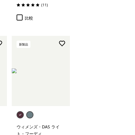
レビュー
(11
)
評価: 4.9 / 5
比較
新製品
ウィメンズ・DAS ライ
ト・フーディ