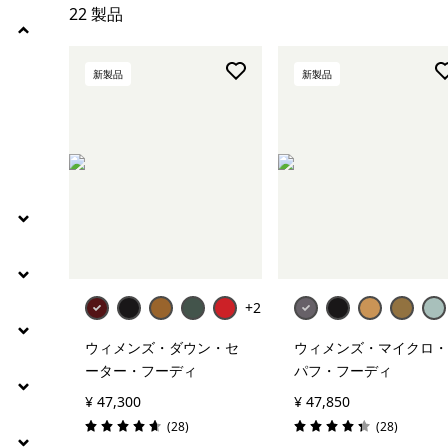
絞り込み
素材
22 製品
絞り込み
フィット
新製品
新製品
絞り込み
保温指標
絞り込み
気象条件
+2
ウィメンズ・ダウン・セ
ウィメンズ・マイクロ・
ーター・フーディ
パフ・フーディ
¥ 47,300
¥ 47,850
レビュー
レビュー
(28
)
(28
)
評価: 4.6 / 5
評価: 4.3 / 5