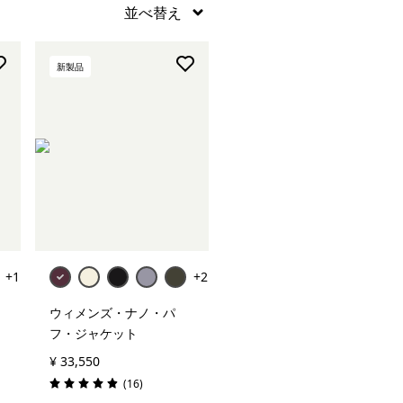
新製品
+1
+2
ウィメンズ・ナノ・パ
フ・ジャケット
¥ 33,550
レビュー
(16
)
評価: 4.9 / 5