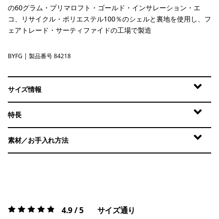
の60グラム・プリマロフト・ゴールド・インサレーション・エ
コ、リサイクル・ポリエステル100％のシェルと裏地を使用し、フ
ェアトレード・サーティファイドの工場で製造
BYFG
Berry Fig
| 製品番号 84218
サイズ情報
特長
素材／お手入れ方法
4.9 / 5
サイズ通り
評価:
4.9 / 5