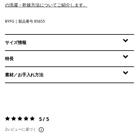
の洗濯・乾燥方法についてご紹介します。
BYFG
Berry Fig
| 製品番号 85655
サイズ情報
特長
素材／お手入れ方法
5 / 5
評価:
5 / 5
2レビューに基づく