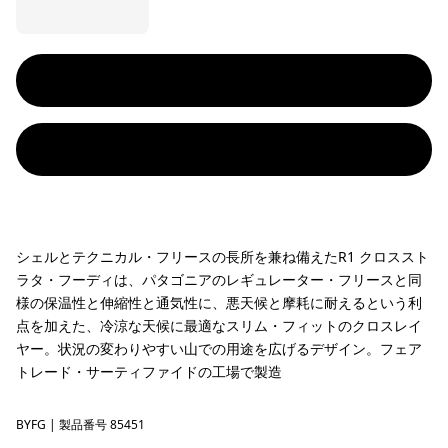
シェルとテクニカル・フリースの長所を兼ね備えたR1 クロススト
ラタ・フーディは、パタゴニアのレギュレーター・フリースと同
様の保温性と伸縮性と通気性に、悪天候と摩耗に耐えるという利
点を加えた、冷涼な天候に最適なスリム・フィットのクロスレイ
ヤー。状況の変わりやすい山での用途を広げるデザイン。フェア
トレード・サーティファイドの工場で製造
BYFG
Berry Fig
| 製品番号 85451