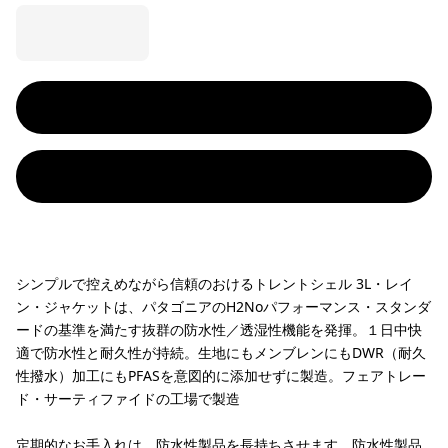
シンプルで控えめながら信頼のおけるトレントシェル 3L・レイ
ン・ジャケットは、パタゴニアのH2Noパフォーマンス・スタンダ
ードの基準を満たす抜群の防水性／透湿性機能を発揮。１日中快
適で防水性と耐久性が持続。生地にもメンブレンにもDWR（耐久
性撥水）加工にもPFASを意図的に添加せずに製造。フェアトレー
ド・サーティファイドの工場で製造
定期的なお手入れは、防水性製品を長持ちさせます。
防水性製品