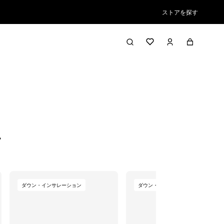
ストアを探す
絞り込み／並び替え
ン
ダウン・インサレーション
ダウン・インサレーション