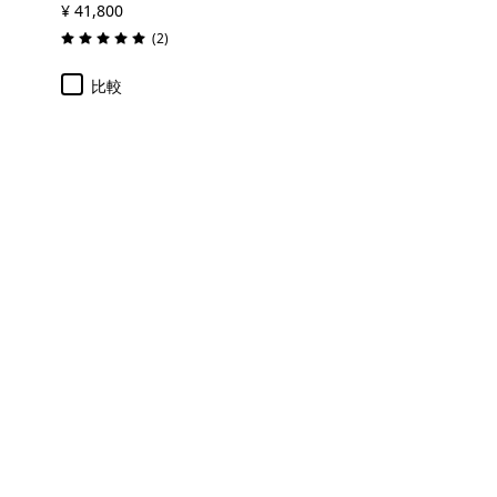
¥ 41,800
レビュー
(2
)
評価: 5.0 / 5
比較