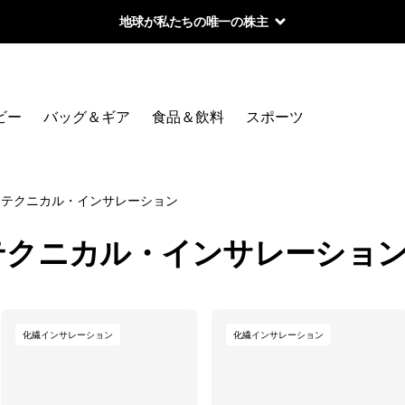
地球が私たちの唯一の株主
絞り込み
カテゴリー
ビー
バッグ＆ギア
食品＆飲料
スポーツ
ウィメンズ・新着製品
ベストセラー
テクニカル・インサレーション
ギフトガイド
テクニカル・インサレーショ
テクニカル・インサレーション
化繊インサレーション
化繊インサレーション
絞り込み
在庫のあるサイズ
絞り込み
在庫のあるカラー