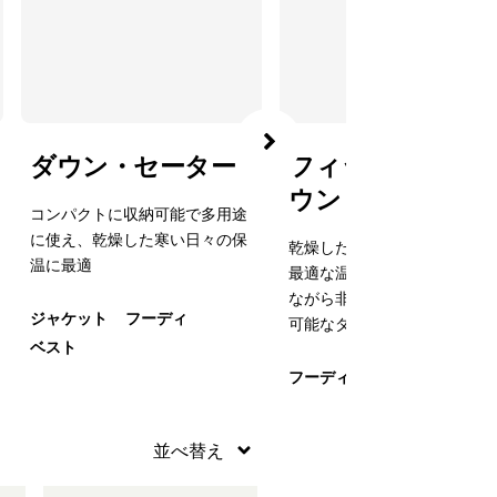
ダウン・セーター
フィッツロイ・ダ
ウン・フーディ
コンパクトに収納可能で多用途
に使え、乾燥した寒い日々の保
乾燥した状況下の寒いビレイ
温に最適
最適な温かさを提供する、中
ながら非常にコンパクトに収
ジャケット
フーディ
可能なダウン
ベスト
フーディ