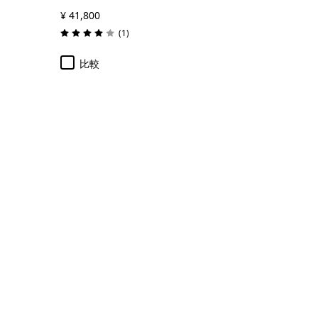
¥ 41,800
レビュー
(1
)
評価: 4.0 / 5
比較