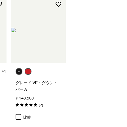
+1
グレード VII・ダウン・
パーカ
¥ 148,500
レビュー
(2
)
評価: 5.0 / 5
比較