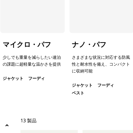
絞り込み
スポーツ
絞り込み
特長
マイクロ・パフ
ナノ・パフ
絞り込み
素材
少しでも重量を減らしたい連泊
さまざまな状況に対応する防風
の課題に超軽量な温かさを提供
性と耐水性を備え、コンパクト
絞り込み
フィット
に収納可能
ジャケット
フーディ
絞り込み
ウェブアウトレット
ジャケット
フーディ
ベスト
絞り込み
保温指標
13 製品