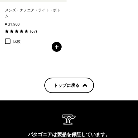
メンズ・ナノエア・ライト・ボト
ム
¥ 31,900
レビュー
(67
)
評価: 4.6 / 5
比較
トップに戻る
パタゴニアは製品を保証しています。