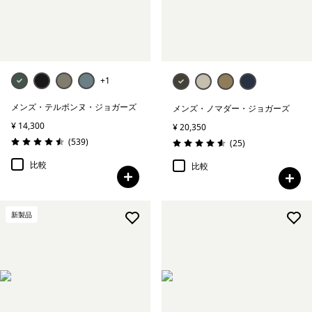
絞り込み
在庫のあるサイズ
絞り込み
在庫のあるカラー
+1
絞り込み
スポーツ
メンズ・テルボンヌ・ジョガーズ
メンズ・ノマダー・ジョガーズ
¥ 14,300
¥ 20,350
絞り込み
特長
レビュー
(539
)
レビュー
(25
)
評価: 4.5 / 5
評価: 4.6 / 5
比較
比較
絞り込み
素材
絞り込み
フィット
新製品
絞り込み
ウェブアウトレット