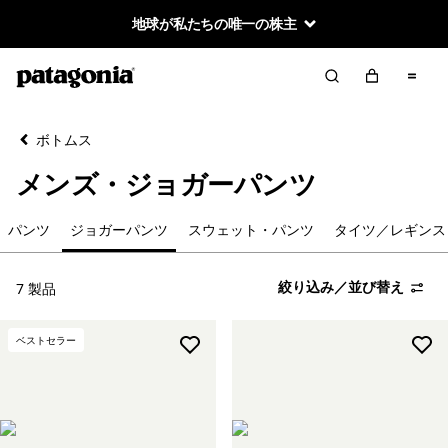
地球が私たちの唯一の株主
絞り込み／並び替え
クリア
並べ替え
ボトムス
絞り込み
カテゴリー
メンズ・ジョガーパンツ
パンツ
パンツ
ジョガーパンツ
スウェット・パンツ
タイツ／レギンス
ジョガーパンツ
絞り込み／並び替え
7 製品
スウェット・パンツ
ベストセラー
タイツ／レギンス
オーバーオール