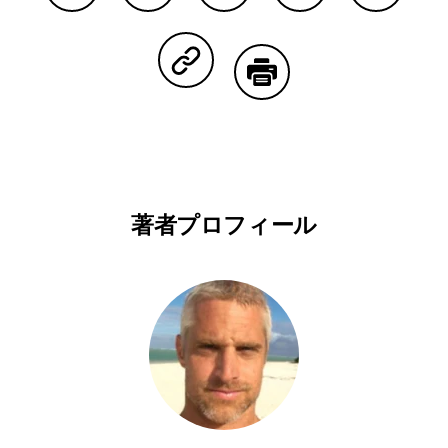
Facebookで共有する
Lineで共有する
Pinterestで共有する
Twitterで共有する
Emailで
Copy Linkで共有する
印刷する
著者プロフィール