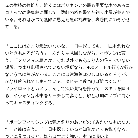
ュの生粋の住処だ。近くにはポリネシアの最も重要な木であるコ
コナッツの密集林に面して、数軒の朽ち果てた釣り小屋が並んで
いる。それはかつて無限に思えた魚の乱獲を、哀愁的にのぞかせ
ている。
「ここにはあまり魚はいないな。一日中探しても、一匹も釣れな
いときもあるだろう」 あたりを見回しながら、イヴォンは言
う。「クリスマス島とか、それ以外でもあまり人の住んでいない
場所、つまり乱獲されていない場所なら、400メートル行くか行か
ないうちに魚がかかる。ここには遠海魚は少しはいるだろうが、
かなり釣られてしまっている。タヒチに近づけば近づくほど」
フライロッドとカメラ、そして淡い期待を持って、スキフを降り
る。イヴォンは水中をサーチして歩くと、砂と珊瑚のノブに向か
ってキャスティングする。
「ボーンフィッシングは猟と釣りのあいだの子みたいなものなん
だ」と彼は言う。「一日中探していると知覚がとても鋭くなる。
ついに見つけると、奴らはすごく強い。本当に凄いよ」