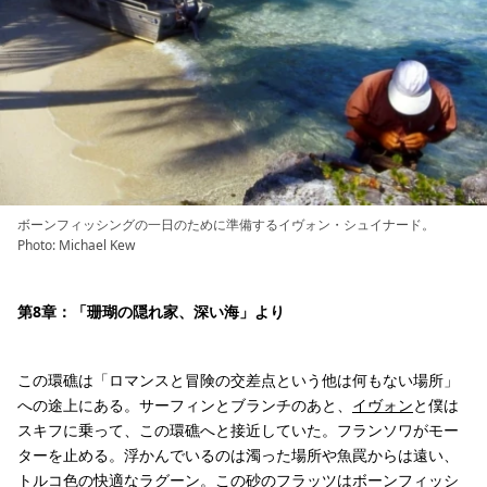
ボーンフィッシングの一日のために準備するイヴォン・シュイナード。
Photo: Michael Kew
第8章：「珊瑚の隠れ家、深い海」より
この環礁は「ロマンスと冒険の交差点という他は何もない場所」
への途上にある。サーフィンとブランチのあと、
イヴォン
と僕は
スキフに乗って、この環礁へと接近していた。フランソワがモー
ターを止める。浮かんでいるのは濁った場所や魚罠からは遠い、
トルコ色の快適なラグーン。この砂のフラッツはボーンフィッシ