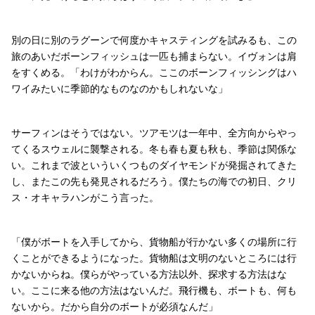
別の日に別のラグーンで何度かキャスティングを試みるも、この
旅のあいだボーンフィッシュは一匹も捕まらない。イヴォンは肩
をすくめる。「わけがわからん。ここのボーンフィッシングはハ
ワイみたいに季節的なものなのかもしれないな」
サーフィンはそうではない。ツアモツは一年中、全方向からやっ
てくるスウェルに襲撃される。冬も春も夏も秋も、季節は関係な
い。これまで波といういくつものダイヤモンドが発掘されてきた
し、またこの先も発見されるだろう。僕たちの海での初日、クリ
ス・オキャラハンがこう言った。
「僕がボートを入手してから、貨物船が行かない多くの場所に行
くことができるようになった。貨物船は文明のないところには行
かないからね。僕らがやっている方法以外、探求する方法はな
い。ここに来る他の方法はないんだ。飛行機も、ボートも、何も
ないから。だから自分のボートが必須なんだ」