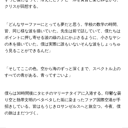
クリスが回想する。
「どんなサーファーにとっても夢だと思う。学校の数学の時間、
皆、同じ様な波を描いていた。先生は前で話していて、僕たちは
ポイントに押し寄せる波の線の上にかぶさるように、小さなヤシ
の木を描いていた。僕は実際に誰もいないそんな波をしょっちゅ
う見ることができるんだ」
「そしてここの色。空から海のずっと深くまで、スペクトル上の
すべての青がある。青ってすごいよ」
僕らは30時間後にタヒチのマリーナタイアに入港する。印鬱な曇
り空と熱帯文明のベタベタした垢に染まったファア国際空港が手
招きしている。皆はもうじきロサンゼルスへと旅立つ。今夜、僕
の旅はまだつづく。