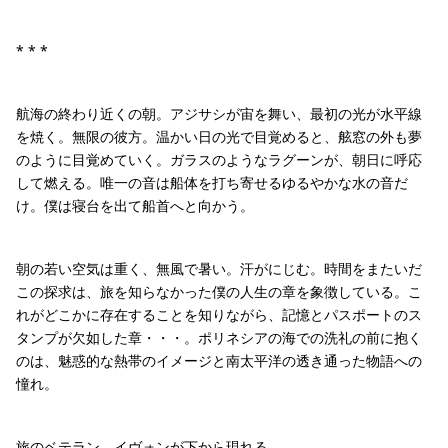
* * *
航海の終わり近くの朝。アジサシが宙を舞い、最初の光が水平線
を焼く。無限の彼方。温かい日の光で目覚めると、舷窓の外も夢
のように目覚めていく。ガラスのようなラグーンが、朝日に呼応
して燃える。唯一の音は船体を打ち寄せるゆるやかな水の音だ
け。僕は寝台を出て船首へと向かう。
朝の若い空気は重く、無風で暑い。汗がにじむ。時間をまたいだ
この探求は、旅を知らなかった僕の人生の章を象徴している。こ
れがどこかに存在することを知りながら、記憶とパスポートのス
タンプが欠如した章・・・。ポリネシアの海での洗礼の前に抱く
のは、魅惑的な熱帯のイメージと南太平洋の透き通った物語への
憧れ。
旅のベテラン、イヴォンが下から現れる。