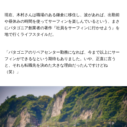
現在、木村さんは職場のある鎌倉に移住し、波があれば、出勤前
や昼休みの時間を使ってサーフィンを楽しんでいるという、まさ
にパタゴニア創業者の著作『社員をサーフィンに行かせよう』を
地で行くライフスタイルだ。
「パタゴニアのリペアセンター勤務になれば、今まで以上にサー
フィンができるなという期待もありました。いや、正直に言う
と、それも転職先を決めた大きな理由だったんですけどね
（笑）」
ロングボードに最適なこの日の鎌倉の波を楽しむ木村さん。サイズは小さいが面は
仕事場からサーフポイントまで自転車でわずか数分。昼休みに軽く1ラウンド波に