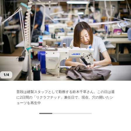
1
/
4
普段は縫製スタッフとして勤務する鈴木千草さん。この日は週
日々のリペア業務で培った縫製技術を存分に発揮できる点もメ
左が加工前で右が加工後。右ポケットに開いた穴にパッチを当
神奈川県鎌倉市にあるパタゴニア日本支社・リペアセンター。
に2日間の「リクラフテッド」兼任日で、現在、穴の開いたシ
リット。1日2点までというガイドラインを設け、高い完成度
てて強度を回復し、上からカラフルな当て布を縫い付け、同じ
「リクラフテッド」製品もここで手がけられている
ョーツを再生中
を維持している
柄をベルトループにワンポイント。左ポケットには「Worn
Ware」タグが付いている