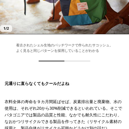
1
/
2
着古されたシェル生地のパッチワークで作られたサコッシュ。
こちらはバギーズ・ショーツをリメイクした「アップサイク
よく見ると同じパターンを採用していることがわかる
ル・コレクション」。ボタン付きの”元ヒップポケット”がアク
セントになっている
元通りに直らなくてもクールだよね
衣料全体の寿命を９カ月間延ばせば、炭素排出量と廃棄物、水の
使用は、それぞれ20から30%削減できるといわれている。そこで
パタゴニアでは製品の品質と性能、なかでも耐久性にこだわり、
なおかつリサイクルできる製品を作ってきた（リサイクル素材の
採用と、製品自体がリサイクル可能かどうかは別の話だ）。