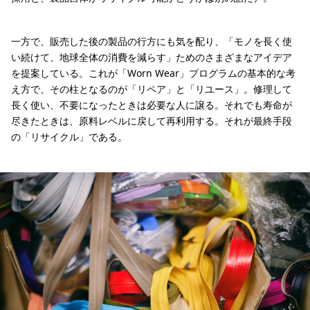
一方で、販売した後の製品の行方にも気を配り、「モノを長く使
い続けて、地球全体の消費を減らす」ためのさまざまなアイデア
を提案している。これが「Worn Wear」プログラムの基本的な考
え方で、その柱となるのが「リペア」と「リユース」。修理して
長く使い、不要になったときは必要な人に譲る。それでも寿命が
尽きたときは、原料レベルに戻して再利用する。それが最終手段
の「リサイクル」である。
「分ければ資源、混ぜればゴミ」。故障したファスナーは集められてリサイクルに
ミシンにセットする縫製糸を選ぶためのサンプル。「リペア」では元の製品に忠実
さまざまな縫製糸や残反、パーツが揃っているのもリペアセンターの特長。そのリ