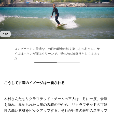
1
/
2
ロングボードに最適なこの日の鎌倉の波を楽しむ木村さん。サ
仕事場からサーフポイントまで自転車でわずか数分。昼休みに
イズは小さいが面はクリーンで、昼休みの波乗りとしては上々
軽く1ラウンド波に乗り、急いで帰社して服を着替え、濡れた
だ
髪のままミーティングに出ることもある
こうして古着のイメージは一新される
木村さんたちリクラフテッド・チームの三人は、月に一度、倉庫
を訪れ、集められた大量の古着の中から、リクラフテッドの可能
性の高い素材をピックアップする。それが仕事の最初のステップ