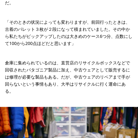
だ。
「そのときの状況によっても変わりますが、前回行ったときは、
古着のパレット３枚が２段になって積まれていました。その中か
ら私たちがピックアップしたのは大きめのケース6つ分、点数にし
て100から200点ほどだと思います」
倉庫に集められているのは、直営店のリサイクルボックスなどで
回収されたパタゴニア製品に加え、中古ウェアとして販売するに
は修理が必要な製品もある。だが、中古ウェアのリペアまで手が
回らないという事情もあり、大半はリサイクルに行く運命にあ
る。
リペアセンターに集まった「リクラフテッド」の素材となる着古された製品
倉庫から持ち帰った「素材」は、いくつかのカテゴリーに分けられて棚に収まり、