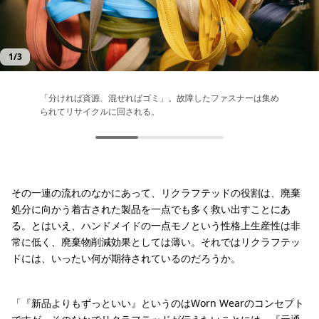
1
/
3
「分ければ資源、混ぜればゴミ」。故障したファスナーは集め
ミシンにセットする縫製糸を選ぶためのサンプル。「リペア」
さまざまな縫製糸や残反、パーツが揃っているのもリペアセン
られてリサイクルに回される。
では元の製品に忠実な色を選び、「リクラフテッド」では自由
ターの特長。そのリソースを存分に使えることも「リクラフテ
な発想で色を選ぶ
ッド」製品のメリットのひとつ
その一連の流れのなかにあって、リクラフテッドの役割は、廃棄
処分に向かう着古された製品を一点でも多く救い出すことにあ
る。とはいえ、ハンドメイドの一点モノという性格上生産性は非
常に低く、廃棄物削減効果としては薄い。それではリクラフテッ
ドには、いったい何が期待されているのだろうか。
「『新品よりもずっといい』というのはWorn Wearのコンセプト