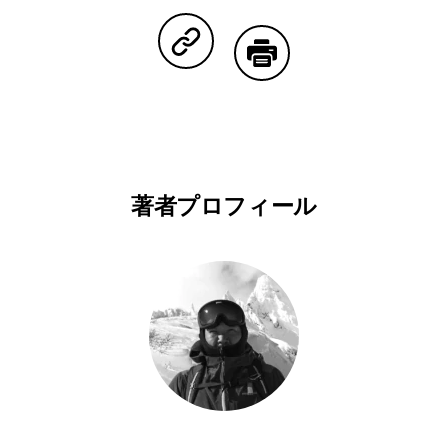
Facebookで共有する
Lineで共有する
Pinterestで共有する
Twitterで共有する
Emailで
Copy Linkで共有する
印刷する
著者プロフィール