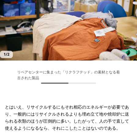
1
/
2
リペアセンターに集まった「リクラフテッド」の素材となる着
倉庫から持ち帰った「素材」は、いくつかのカテゴリーに分け
古された製品
られて棚に収まり、作業を待つ
とはいえ、リサイクルするにもそれ相応のエネルギーが必要であ
り、一般的にはリサイクルされるよりも埋め立て地や焼却炉に送
られる衣類のほうが圧倒的に多い。したがって、人の手で直して
使えるようになるなら、それにこしたことはないのである。