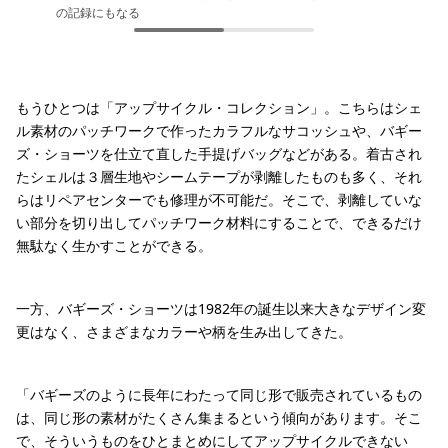
の記録にもなる
「ハンドワーク・コレクション」から
もうひとつは「アップサイクル・コレクション」。こちらはシェ
ル素材のパッチワークで作ったカラフルなサコッシュや、バギー
ズ・ショーツを仕立て直した手提げバッグなどがある。着古され
たシェルは３層生地やシームテープが剥離したものも多く、それ
らはリペアセンターでも修理が不可能だ。そこで、剥離していな
い部分を切り出してパッチワーク材料にすることで、できるだけ
無駄なく生かすことができる。
一方、バギーズ・ショーツは1982年の誕生以来大きなデザイン変
更はなく、さまざまなカラーや柄を生み出してきた。
「バギーズのように長年にわたって同じ形で販売されているもの
は、同じ形の素材がたくさん集まるという傾向があります。そこ
で、そういうものをひとまとめにしてアップサイクルできない