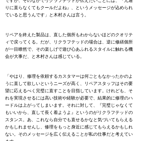
ですが、そのなかでリクラフテッドが伝えたいことには、『元通
りに直らなくてもクールだよね』、というメッセージが込められ
ていると思うんです」と木村さんは言う。
リペアを終えた製品は、直した個所もわからないほどのクオリテ
ィで戻ってくる。だが、リクラフテッドの場合は、逆に修繕個所
が一目瞭然で、その楽しげで遊び心あふれるスタイルに触れる機
会が大事だ、と木村さんは感じている。
「やはり、修理を依頼するカスタマーは何ごともなかったかのよ
うに直して欲しいというニーズが高く、リペアスタッフはその要
望に応えるべく完璧に直すことを目指しています。けれども、そ
れを実現させるには高い技術や経験が必要で、結果的に修理のハ
ードルは上がってしまいます。それに対して、『完璧じゃなくて
もいいから、直して長く着ようよ』というのがリクラフテッドの
スタンス。あ、これなら自分でも直せるかなと気づいてもらえる
かもしれませんし、修理をもっと身近に感じてもらえるかもしれ
ない。そのメッセージを広く伝えることが私の仕事だと考えてい