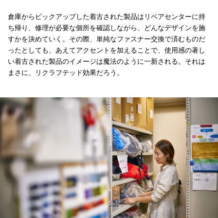
倉庫からピックアップした着古された製品はリペアセンターに持
ち帰り、修理が必要な個所を確認しながら、どんなデザインを施
すかを決めていく。その際、単純なファスナー交換で済むものだ
ったとしても、あえてアクセントを加えることで、使用感の著し
い着古された製品のイメージは魔法のように一新される。それは
まさに、リクラフテッド効果だろう。
この日に作業する「素材」を棚から取り出す高橋亜里紗さん。リクラフテッド担当
リペアセンター内でリペアを待つ修理品の棚に混じって、「リクラフテッド依頼待
着古した製品を手に取って、「どう直し、どう仕上げるか」をイメージする時間こ