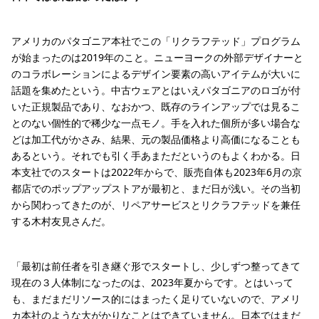
アメリカのパタゴニア本社でこの「リクラフテッド」プログラム
が始まったのは2019年のこと。ニューヨークの外部デザイナーと
のコラボレーションによるデザイン要素の高いアイテムが大いに
話題を集めたという。中古ウェアとはいえパタゴニアのロゴが付
いた正規製品であり、なおかつ、既存のラインアップでは見るこ
とのない個性的で稀少な一点モノ。手を入れた個所が多い場合な
どは加工代がかさみ、結果、元の製品価格より高価になることも
あるという。それでも引く手あまただというのもよくわかる。日
本支社でのスタートは2022年からで、販売自体も2023年6月の京
都店でのポップアップストアが最初と、まだ日が浅い。その当初
から関わってきたのが、リペアサービスとリクラフテッドを兼任
する木村友見さんだ。
「最初は前任者を引き継ぐ形でスタートし、少しずつ整ってきて
現在の３人体制になったのは、2023年夏からです。とはいって
も、まだまだリソース的にはまったく足りていないので、アメリ
カ本社のような大がかりなことはできていません。日本ではまだ