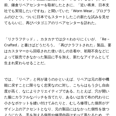
前、鎌倉リペアセンターを取材したときに、「近い将来、日本支
社でも実現したいですね」と聞いていた「Worn Wear」プログラ
ムのひとつ。ついに日本でもスタートしたこの新たな試みを見せ
てもらいに、再びパタゴニアのリペアセンターを訪れた。
「リクラフテッド」。カタカナでは少々わかりにくいが、「Re –
Crafted」と書けばどうだろう。「再びクラフトされた」製品。要
はカスタマーから回収された使い古しの古着や、初期不良などに
よって販売できなかった製品に手を加え、新たなアイテムとして
生まれ変わらせることだ。
では、「リペア」と何が違うのかといえば、リペアは元の形や機
能に戻すことに限りなく忠実なのに対し、こちらはもう少し自由
度が高く、なによりクリエイティブである。たとえば、穴が開い
た服にカラフルなパッチを当てたり、あるいは当て布の代わりに
小さなポケットを縫い付けてみたりと、むしろ修理した個所がデ
ザイン上のアクセントとなり、元の製品にはなかった個性を放つ
ようになる。手を加える個所や修理内容はすべて異なるため、で