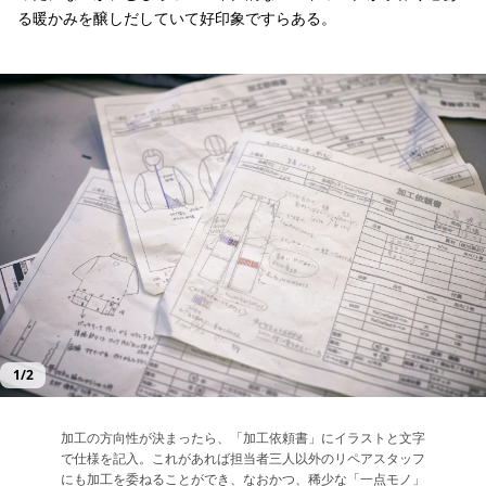
る暖かみを醸しだしていて好印象ですらある。
加工の方向性が決まったら、「加工依頼書」にイラストと文字で仕様を記入。これ
穴の開いた膝にチェック柄の生地を当てたパンツ、擦り切れた手首に色違いの布を
1
/
2
加工の方向性が決まったら、「加工依頼書」にイラストと文字
穴の開いた膝にチェック柄の生地を当てたパンツ、擦り切れた
で仕様を記入。これがあれば担当者三人以外のリペアスタッフ
手首に色違いの布を当てたたシャツ、切り返し部のほつれた縫
にも加工を委ねることができ、なおかつ、稀少な「一点モノ」
製を直してワンポイントを加えたウインドシェル。いずれも