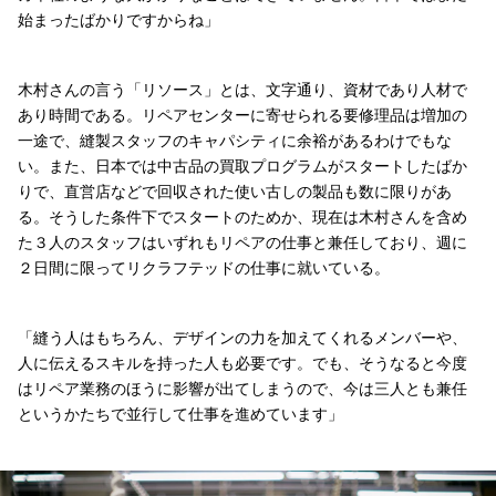
始まったばかりですからね」
木村さんの言う「リソース」とは、文字通り、資材であり人材で
あり時間である。リペアセンターに寄せられる要修理品は増加の
一途で、縫製スタッフのキャパシティに余裕があるわけでもな
い。また、日本では中古品の買取プログラムがスタートしたばか
りで、直営店などで回収された使い古しの製品も数に限りがあ
る。そうした条件下でスタートのためか、現在は木村さんを含め
た３人のスタッフはいずれもリペアの仕事と兼任しており、週に
２日間に限ってリクラフテッドの仕事に就いている。
「縫う人はもちろん、デザインの力を加えてくれるメンバーや、
人に伝えるスキルを持った人も必要です。でも、そうなると今度
はリペア業務のほうに影響が出てしまうので、今は三人とも兼任
というかたちで並行して仕事を進めています」
普段は縫製スタッフとして勤務する鈴木千草さん。この日は週に2日間の「リクラ
日々のリペア業務で培った縫製技術を存分に発揮できる点もメリット。1日2点ま
左が加工前で右が加工後。右ポケットに開いた穴にパッチを当てて強度を回復し、上
神奈川県鎌倉市にあるパタゴニア日本支社・リペアセンター。「リクラフテッド」