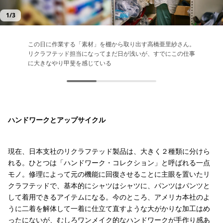
1
/
3
この日に作業する「素材」を棚から取り出す高橋亜里紗さん。
リペアセンター内でリペアを待つ修理品の棚に混じって、「リ
着古した製品を手に取って、「どう直し、どう仕上げるか」を
リクラフテッド担当になってまだ日が浅いが、すでにこの仕事
クラフテッド依頼待ち棚」がある
イメージする時間こそ、この仕事のハイライト。カラフルな当
に大きなやり甲斐を感じている
て布のストックを横に置き、想像力を膨らませる木村さん
（右）と高橋さん（左）
ハンドワークとアップサイクル
現在、日本支社のリクラフテッド製品は、大きく２種類に分けら
れる。ひとつは「ハンドワーク・コレクション」と呼ばれる一点
モノ。修理によって元の機能に回復させることに主眼を置いたリ
クラフテッドで、基本的にシャツはシャツに、パンツはパンツと
して着用できるアイテムになる。今のところ、アメリカ本社のよ
うに二着を解体して一着に仕立て直すような大がかりな加工はめ
ったにないが、むしろワンメイク的なハンドワークが手作り感あ