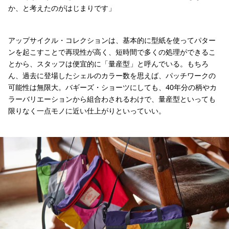
か、と考えたのがはじまりです」
アップサイクル・コレクションは、基本的に型紙を使ってパター
ンを起こすことで再現性が高く、短時間で多くの処理ができるこ
とから、スタッフは便宜的に「量産型」と呼んでいる。もちろ
ん、過去に登場したシェルのカラー数を思えば、パッチワークの
可能性は無限大。バギーズ・ショーツにしても、40年分の柄やカ
ラーバリエーションから組合わされるわけで、量産型といっても
限りなく一点モノに近い仕上がりといっていい。
着古されたシェル生地のパッチワークで作られたサコッシュ。よく見ると同じパタ
こちらはバギーズ・ショーツをリメイクした「アップサイクル・コレクション」。ボ