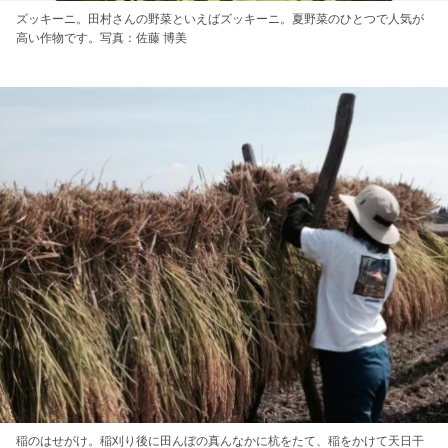
ズッキーニ。田村さんの野菜といえばズッキーニ。夏野菜のひとつで人気が
高い作物です。写真：佐藤 博美
稲のはせがけ。稲刈り後に田んぼの真んなかに杭をたて、稲をかけて天日干