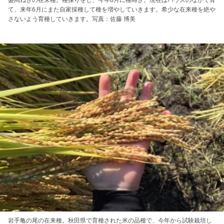
て、来年6月にまた自家採種して種を増やしていきます。希少な在来種を絶や
さないよう育種していきます。写真：佐藤 博美
岩手亀の尾の在来種。秋田県で育種された米の品種で、今年から試験栽培し