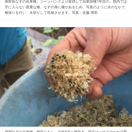
南部長なすの在来種。ジーンバンクより取得して自家採種1年目の、県内では
手に入らない貴重な種。なすの身に種があるため、写真のように水のなかで
種採りを行い、水切りして乾燥させます。写真：佐藤 博美
盛岡ねぎの在来種。種採りをし、今年8月に種蒔き。現在はハウスのなかで育