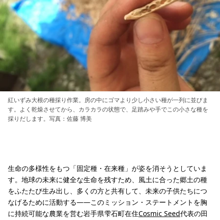
紅いずみ大根の種採り作業。房の中にゴマより少し小さい種が一列に並びま
す。よく乾燥させてから、カラカラの状態で、足踏みや手でこの小さな種を
採りだします。写真：佐藤 博美
生命の多様性をもつ「固定種・在来種」が姿を消そうとしていま
す。地球の未来に健全な生命を残すため、風土に合った郷土の種
をふたたび生み出し、多くの方と共有して、未来の子供たちにつ
なげるために活動する――このミッション・ステートメントを胸
に持続可能な農業を営む岩手県雫石町在住
Cosmic Seed
代表の田