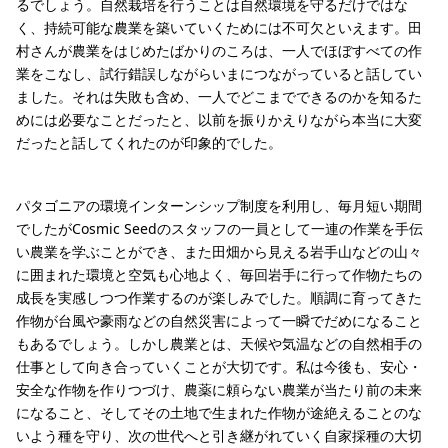
るでしょう。自然栽培を行うことは自然環境を守るだけではな
く、持続可能な農業を築いていくためには不可欠といえます。田
村さんが農業をはじめたばかりのころは、一人でほぼすべての作
業をこなし、試行錯誤しながらいまにつながっていると話してい
ました。それは失敗も含め、一人でどこまでできるのかを知るた
めには必要なことだったと、以前を振りかえりながら本当に大変
だったと話してくれたのが印象的でした。
パタゴニアの環境インターンシップ制度を利用し、毎月短い期間
でしたがCosmic Seedのスタッフの一員として一連の作業を手伝
い農業を学ぶことができ、また田畑から見える岩手山などの山々
に囲まれた環境と空気も心地よく、毎回岩手に行って作物たちの
成長を実感しつつ作業するのが楽しみでした。順調に育ってきた
作物が台風や豪雨などの自然災害によって一瞬でだめになること
もあるでしょう。しかし農業とは、天候や気温などの自然相手の
仕事として向き合っていくことが大切です。私は今後も、安心・
安全な作物を作りつづけ、農薬に頼らない農業が当たり前の未来
になること、そしてその土地で生まれた作物が途絶えることのな
いよう種を守り、次の世代へと引き継がれていく自家採種の大切