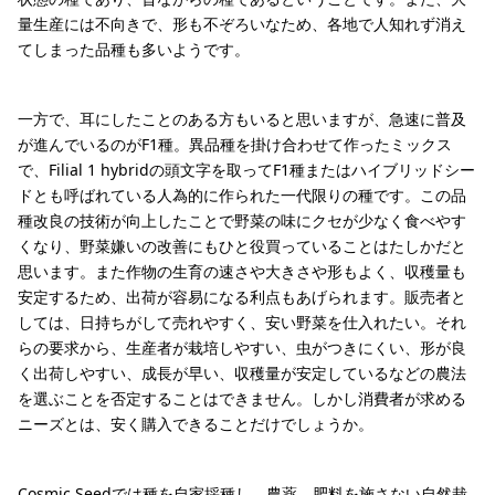
量生産には不向きで、形も不ぞろいなため、各地で人知れず消え
てしまった品種も多いようです。
一方で、耳にしたことのある方もいると思いますが、急速に普及
が進んでいるのがF1種。異品種を掛け合わせて作ったミックス
で、Filial 1 hybridの頭文字を取ってF1種またはハイブリッドシー
ドとも呼ばれている人為的に作られた一代限りの種です。この品
種改良の技術が向上したことで野菜の味にクセが少なく食べやす
くなり、野菜嫌いの改善にもひと役買っていることはたしかだと
思います。また作物の生育の速さや大きさや形もよく、収穫量も
安定するため、出荷が容易になる利点もあげられます。販売者と
しては、日持ちがして売れやすく、安い野菜を仕入れたい。それ
らの要求から、生産者が栽培しやすい、虫がつきにくい、形が良
く出荷しやすい、成長が早い、収穫量が安定しているなどの農法
を選ぶことを否定することはできません。しかし消費者が求める
ニーズとは、安く購入できることだけでしょうか。
Cosmic Seedでは種を自家採種し、農薬、肥料を施さない自然栽