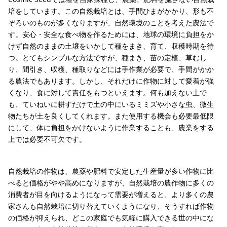
培をしています。この自然栽培とは、手間ひまがかかり、形も不
ぞろいのものが多くなりますが、自然環境のことを考えた農法で
す。安心・安全な食べ物を作るためには、地球の環境に負担をか
けず自然のままの土壌をいかして種をまき、育て、収穫時期を待
つ。とてもシンプルな方法ですが、種まき、苗の定植、草むし
り、間引き、収穫、種取りなどには手作業が必要で、手間がかか
る農法でもあります。しかし、それだけに作物に対して愛着が強
くなり、食に対して責任をもつといえます。何も加えない土で
も、ていねいに耕すだけで土の中にいるミミズや小さな虫、微生
物たちが土を良くしてくれます。また使用する機会も必要最低限
にして、体に負担をかけないように作業することも、農業をする
上では必要不可欠です。
自然栽培の作物は、農薬や肥料で安定した生産量が多い作物に比
べると価格がやや高めになりますが、自然栽培の農作物に多くの
消費者が目を向けるようになって需要が増えると、より多くの農
家さんも自然栽培に切り替えていくようになり、そうすれば作物
の価格が抑えられ、どこの家庭でも気軽に購入できる世の中にな