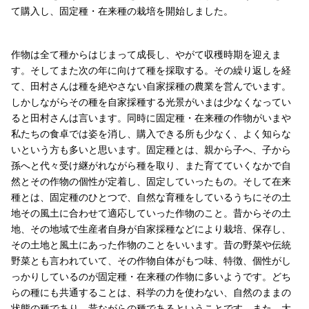
て購入し、固定種・在来種の栽培を開始しました。
作物は全て種からはじまって成長し、やがて収穫時期を迎えま
す。そしてまた次の年に向けて種を採取する。その繰り返しを経
て、田村さんは種を絶やさない自家採種の農業を営んでいます。
しかしながらその種を自家採種する光景がいまは少なくなってい
ると田村さんは言います。同時に固定種・在来種の作物がいまや
私たちの食卓では姿を消し、購入できる所も少なく、よく知らな
いという方も多いと思います。固定種とは、親から子へ、子から
孫へと代々受け継がれながら種を取り、また育てていくなかで自
然とその作物の個性が定着し、固定していったもの。そして在来
種とは、固定種のひとつで、自然な育種をしているうちにその土
地その風土に合わせて適応していった作物のこと。昔からその土
地、その地域で生産者自身が自家採種などにより栽培、保存し、
その土地と風土にあった作物のことをいいます。昔の野菜や伝統
野菜とも言われていて、その作物自体がもつ味、特徴、個性がし
っかりしているのが固定種・在来種の作物に多いようです。どち
らの種にも共通することは、科学の力を使わない、自然のままの
状態の種であり、昔ながらの種であるということです。また、大