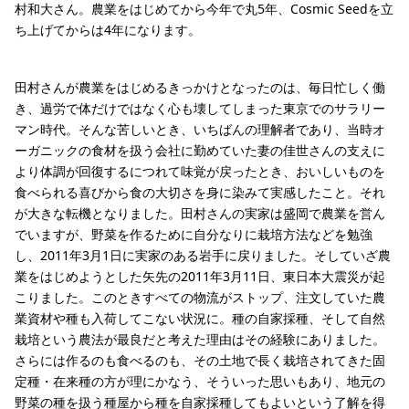
村和大さん。農業をはじめてから今年で丸5年、Cosmic Seedを立
ち上げてからは4年になります。
田村さんが農業をはじめるきっかけとなったのは、毎日忙しく働
き、過労で体だけではなく心も壊してしまった東京でのサラリー
マン時代。そんな苦しいとき、いちばんの理解者であり、当時オ
ーガニックの食材を扱う会社に勤めていた妻の佳世さんの支えに
より体調が回復するにつれて味覚が戻ったとき、おいしいものを
食べられる喜びから食の大切さを身に染みて実感したこと。それ
が大きな転機となりました。田村さんの実家は盛岡で農業を営ん
でいますが、野菜を作るために自分なりに栽培方法などを勉強
し、2011年3月1日に実家のある岩手に戻りました。そしていざ農
業をはじめようとした矢先の2011年3月11日、東日本大震災が起
こりました。このときすべての物流がストップ、注文していた農
業資材や種も入荷してこない状況に。種の自家採種、そして自然
栽培という農法が最良だと考えた理由はその経験にありました。
さらには作るのも食べるのも、その土地で長く栽培されてきた固
定種・在来種の方が理にかなう、そういった思いもあり、地元の
野菜の種を扱う種屋から種を自家採種してもよいという了解を得