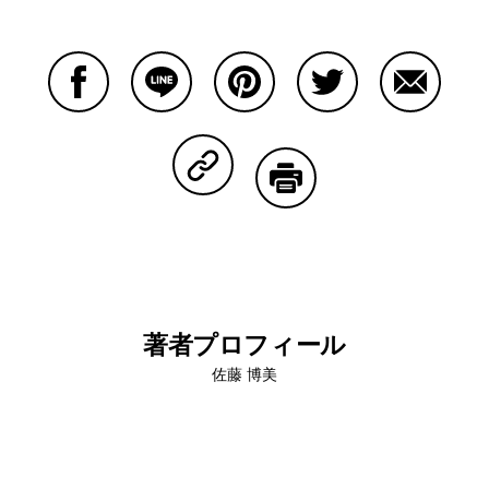
Facebookで共有する
Lineで共有する
Pinterestで共有する
Twitterで共有する
Emailで
Copy Linkで共有する
印刷する
著者プロフィール
佐藤 博美