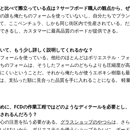
のと比べて際立っている点は？サーフボード職人の観点から、
の誰も俺たちのフォームを使っていないし、自分たちでブラン
べて、ここベンチュラ、しかも同じ街区内で生産されている。
できるし、カスタマーに最高品質のボードが提供できる。
いて、もう少し詳しく説明してくれるかな？
フォームを使っている。他社のほとんどはポリエステル・フォ
ちのフォームは、そうしたフォームのどちらよりも圧縮度が高
にくいということだ。それから俺たちが使うエポキシ樹脂も最
人は、支払った額に見合った品質を手に入れることになる。 軽
めに、FCDの作業工程ではどのようなディテールを必要とし、
されるんだろう？
心の注意を払う必要がある。
グラスショップのやつら
は、さら
いけないから。ポリエステルを使うショップみたいに、ボード