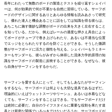
長年にわたって無数のボードの製造とテストを繰り返すシェイパ
ーは、何が効果的で何が不要かを自然に習得している。サーフボ
ードのデザインに関するありとあらゆる情報を読みあさって研究
し、優れた達人と機会あるごとに話をしては知識を得る彼らは、
あちこちに施す微妙な調整がボードの出来を大きく左右すること
を知っている。だから、例えばレールの適度な押さえ具合によっ
てボードがチューブで巻き上げられたり、あるいは不適当な位置
でエッジをとられたりするのを防ぐことができる。そうした微調
整がサーフボードに活力と個性を与える。シェイパーもラミネー
ターもサンダーも、彼らがみずから体得した流体力学的原理の知
識をサーフボードの製造に反映することができる。なぜなら、彼
ら自身がサーフィンをするからだ。
サーフィンを愛する人にとって、そしてもしあなたがサーフィン
をするなら、サーフボードは何よりも大切な道具であるはずだ。
理論的にいえばウェットスーツやリーシュ、あるいは水着などな
くても、サーフィンをすることはできる。でもサーフボードだけ
は絶対に必要だ。自分のライフスタイルに重要な役割を果たす道
具とは親密な関係でいるべきではないだろうか。サーフボードが