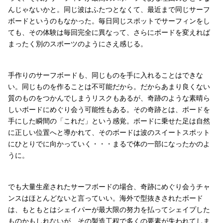
んじゃないかと。同じ波はふたつとなくて、最近まで同じサーフ
ボードというのもなかった。毎日同じスポットでサーフィンをし
ても、その体験は毎回完全に異なって、さらにボードを変えれば
まったく別のスポーツのようにさえ感じる。
手作りのサーフボードも、同じものを手に入れることはできな
い。同じものを作ることは不可能だから。だからあまり良くない
質のものをつかんでしまうリスクもあるが、奇跡のような素晴ら
しいボードにめぐり会う可能性もある。その奇跡とは、ボードを
手にした瞬間の「これだ」という感覚。ボードに乗せた足は自然
に正しい位置へと導かれて、そのボードは波のスイートスポット
にひとりでに向かっていく・・・まるで体の一部になったかのよ
うに。
でも大量生産されたサーフボードの場合、奇跡にめぐり会うチャ
ンスはほとんどないと言っていい。海外で型抜きされたボード
は、もともとはシェイパーが最大限の努力を払ってシェイプした
ものかもしれないが、その製造工程で多くの要素が失われてしま