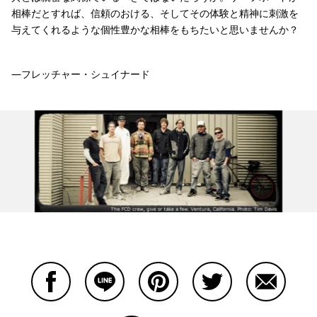
相棒だとすれば、信頼のおける、そしてその体験と精神に刺激を
与えてくれるような個性豊かな相棒をもちたいと思いませんか？
―フレッチャー・シュイナード
Facebookで共有する
Lineで共有する
Pinterestで共有する
Twitterで共有する
Emailで