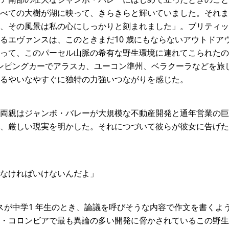
べての大樹が湖に映って、きらきらと輝いていました。それま
、その風景は私の心にしっかりと刻まれました」。ブリティッ
るエヴァンスは、このときまだ10 歳にもならないアウトドア
って、このパーセル山脈の希有な野生環境に連れてこられたの
キャンピングカーでアラスカ、ユーコン準州、ベラクーラなどを
るやいなやすぐに独特の力強いつながりを感じた。
両親はジャンボ・バレーが大規模な不動産開発と通年営業の巨
、厳しい現実を明かした。それにつづいて彼らが彼女に告げた
なければいけないんだよ」
ァンスが中学1 年生のとき、論議を呼びそうな内容で作文を書く
・コロンビアで最も異論の多い開発に脅かされているこの野生