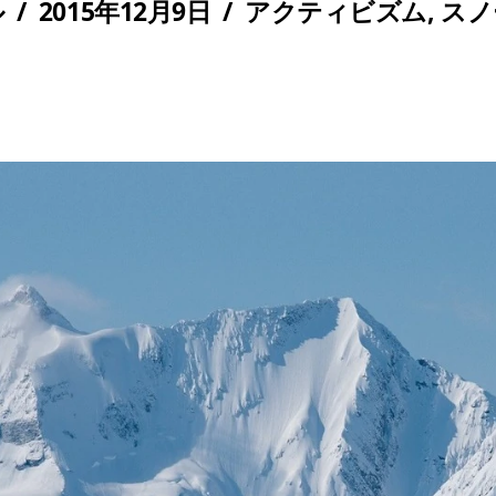
ル
/
2015年12月9日
/
アクティビズム
,
スノ