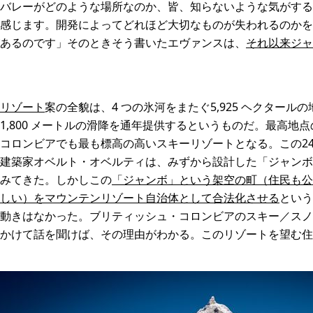
バレーがどのような場所なのか、皆、知らないような気がする
感じます。開発によってどれほど大切なものが失われるのかを
あるのです」そのときそう書いたエヴァンスは、
それ以来ジャ
リゾート
案の全貌は、4 つの氷河をまたぐ5,925 ヘクタールの地
,800 メートルの滑降を通年提供するというものだ。最高地点の標
コロンビアでも最も標高の高いスキーリゾートとなる。この24
建築家オベルト・オベルティは、みずから設計した「ジャンボ
みてきた。しかしこの
「ジャンボ」という架空の町（住民も公
しい）をマウンテンリゾート自治体として合法化させる
という
動きはなかった。ブリティッシュ・コロンビアのスキー／スノ
かけて話を聞けば、その理由がわかる。このリゾートを望む住