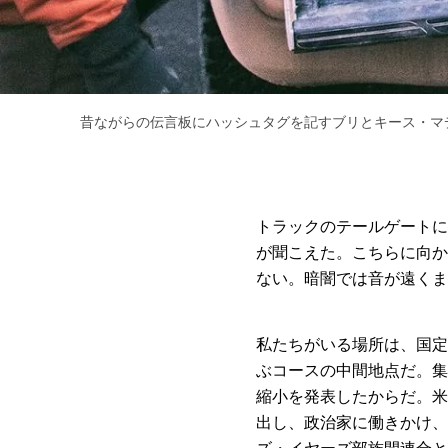
昔ながらの伝言板にハッシュタグを記すブリとキース・マディア。Ph
トラックのテールゲートに
が聞こえた。こちらに向か
ない。暗闇では音が遠くま
私たちがいる場所は、国定
ぶコースの中間地点だ。集
縮小を発表したからだ。米
出し、政治家に働きかけ、
ズ・イヤーズ部族間連合と