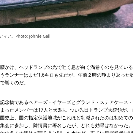
oto: Johnie Gall
腰かけ、ヘッドランプの光で吐く息が白く渦巻くのを見ている
うランナーはまだ1.6キロも先だが、午前２時の静まり返った
で響くのだ。
記念物であるベアーズ・イヤーズとグランド・ステアケース・
まったメンバーは17人と犬3匹。つい先日トランプ大統領が、
国史上、国の指定保護地域がこれほど削減されたのは初めての
集会に参加し、陳情書に署名したが、どれも効果はなかった。
他の多くの団体が守ろうと闘った土地が、正式に採掘業者に開