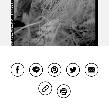
Facebookで共有する
Lineで共有する
Pinterestで共有する
Twitterで共有する
Emailで
Copy Linkで共有する
印刷する