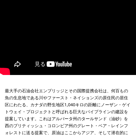
最大手の石油会社エンブリッジとその国際提携会社は、何百もの
魚の生息地である川やファースト・ネイションズの原住民の居住
区にわたる、カナダの野生地区1,040キロの距離にノーザン・ゲイ
トウェイ・プロジェクトと呼ばれる巨大なパイプラインの建設を
提案しています。これはアルバータ州のタールサンド（油砂）を
西のブリティッシュ・コロンビア州のグレート・ベア・レインフ
ォレストに送る提案で、原油はここからアジア、そして潜在的に