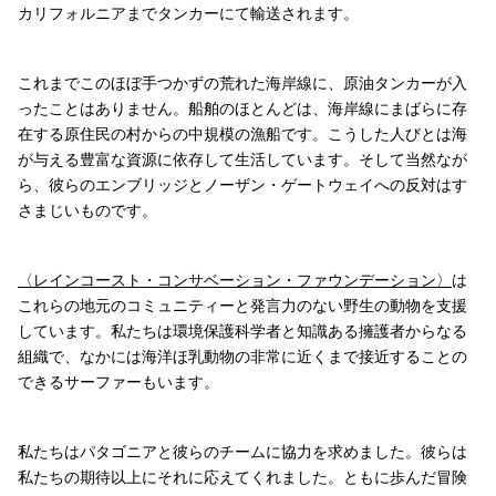
カリフォルニアまでタンカーにて輸送されます。
これまでこのほぼ手つかずの荒れた海岸線に、原油タンカーが入
ったことはありません。船舶のほとんどは、海岸線にまばらに存
在する原住民の村からの中規模の漁船です。こうした人びとは海
が与える豊富な資源に依存して生活しています。そして当然なが
ら、彼らのエンブリッジとノーザン・ゲートウェイへの反対はす
さまじいものです。
〈レインコースト・コンサベーション・ファウンデーション〉
は
これらの地元のコミュニティーと発言力のない野生の動物を支援
しています。私たちは環境保護科学者と知識ある擁護者からなる
組織で、なかには海洋ほ乳動物の非常に近くまで接近することの
できるサーファーもいます。
私たちはパタゴニアと彼らのチームに協力を求めました。彼らは
私たちの期待以上にそれに応えてくれました。ともに歩んだ冒険