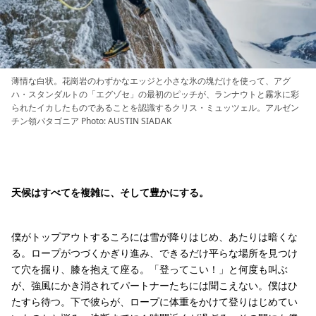
薄情な白状。花崗岩のわずかなエッジと小さな氷の塊だけを使って、アグ
ハ・スタンダルトの「エグゾセ」の最初のピッチが、ランナウトと霧氷に彩
られたイカしたものであることを認識するクリス・ミュッツェル。アルゼン
チン領パタゴニア Photo: AUSTIN SIADAK
天候はすべてを複雑に、そして豊かにする。
僕がトップアウトするころには雪が降りはじめ、あたりは暗くな
る。ロープがつづくかぎり進み、できるだけ平らな場所を見つけ
て穴を掘り、膝を抱えて座る。「登ってこい！」と何度も叫ぶ
が、強風にかき消されてパートナーたちには聞こえない。僕はひ
たすら待つ。下で彼らが、ロープに体重をかけて登りはじめてい