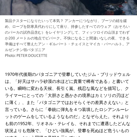
製品テスターになりたいって本気？ アンカーにつながり、ブーツの紐を緩
め、ロープを防寒具代わりにして座り、持参したすべてのウェア（おそろい
のパーカの試作品含む）をレイヤリングして、フィッツロイの山頂までわず
か200 メートルの地点でビバーク。不快になること間違いなしの夜、できる
準備はすべて整えたアン・ギルバート・チェイスとマイカ・バーハルト。ア
ルゼンチン領パタゴニア
Photo: PETER DOUCETTE
1970年代後期のパタゴニアで登攀していたジム・ブリッドウェル
は、「好天はサハラ砂漠の水ほどに貴重で稀有である」と書いて
いる。瞬時に変わる天候、長引く嵐、残忍な風などを描写し、ク
ライマーにとっての「大胆さと愚かさの境界はカミソリの刃ほど
に薄く」、また「パタゴニアではおそらくその差異さえない」と
言っている。さらに「拳銃に弾丸を４つ装填したロシアンルーレ
ットのゲームをしているようなものだ」となぞらえた。それより
も前の1952年、リオネル・テレイも、それまでに遭遇したどんな
状況よりも危険で、「ひどい強風が、登攀を死ぬほど危ういもの