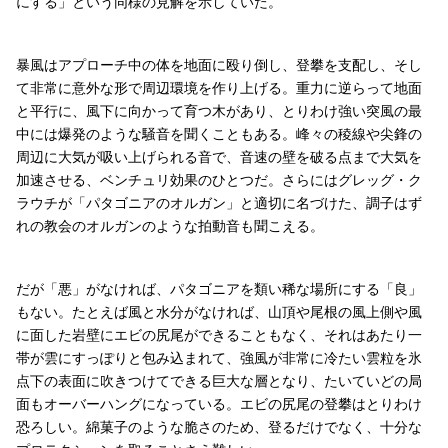
にする」という同様の見解を示していた。
暴風はアプローチ中の体を地面に殴り倒し、登攀を支配し、そし
て非常に意外な形で周辺環境を作り上げる。重力に逆らって地面
と平行に、風下に向かって育つ木があり、とりわけ強い突風の最
中には爆発のような騒音を聞くこともある。峰々の稜線や尖鋒の
周辺に大気が吸い上げられる音で、音速の壁を破る点まで大気を
加速させる、ベンチュリ効果のひとつだ。さらにはグレッグ・ク
ラウチが「パタゴニアのオルガン」と適切に名づけた、調子はず
れの教会のオルガンのような拍動音も聞こえる。
だが「悪」がなければ、パタゴニアを類い稀な場所にする「良」
もない。たとえば風と水分がなければ、山頂や尾根の風上側や風
に面した岩壁にエビの尻尾ができることもなく、それはあたり一
帯が雲にすっぽりと包み込まれて、強風が非常に冷たい雲粒を氷
点下の表面に吹きつけてできる巨大な層となり、たいていどの局
面もオーバーハングになっている。エビの尻尾の登攀はとりわけ
恐ろしい。綿菓子のような脆さのため、登るだけでなく、十分な