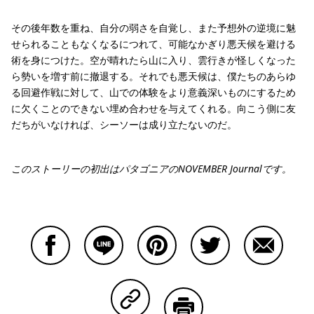
その後年数を重ね、自分の弱さを自覚し、また予想外の逆境に魅
せられることもなくなるにつれて、可能なかぎり悪天候を避ける
術を身につけた。空が晴れたら山に入り、雲行きが怪しくなった
ら勢いを増す前に撤退する。それでも悪天候は、僕たちのあらゆ
る回避作戦に対して、山での体験をより意義深いものにするため
に欠くことのできない埋め合わせを与えてくれる。向こう側に友
だちがいなければ、シーソーは成り立たないのだ。
このストーリーの初出はパタゴニアのNOVEMBER Journalです。
Facebookで共有する
Lineで共有する
Pinterestで共有する
Twitterで共有する
Emailで