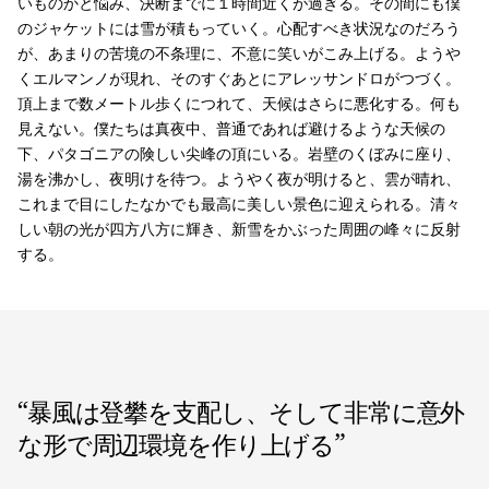
いものかと悩み、決断までに１時間近くが過ぎる。その間にも僕
のジャケットには雪が積もっていく。心配すべき状況なのだろう
が、あまりの苦境の不条理に、不意に笑いがこみ上げる。ようや
くエルマンノが現れ、そのすぐあとにアレッサンドロがつづく。
頂上まで数メートル歩くにつれて、天候はさらに悪化する。何も
見えない。僕たちは真夜中、普通であれば避けるような天候の
下、パタゴニアの険しい尖峰の頂にいる。岩壁のくぼみに座り、
湯を沸かし、夜明けを待つ。ようやく夜が明けると、雲が晴れ、
これまで目にしたなかでも最高に美しい景色に迎えられる。清々
しい朝の光が四方八方に輝き、新雪をかぶった周囲の峰々に反射
する。
“
暴風は登攀を支配し、そして非常に意外
な形で周辺環境を作り上げる
”