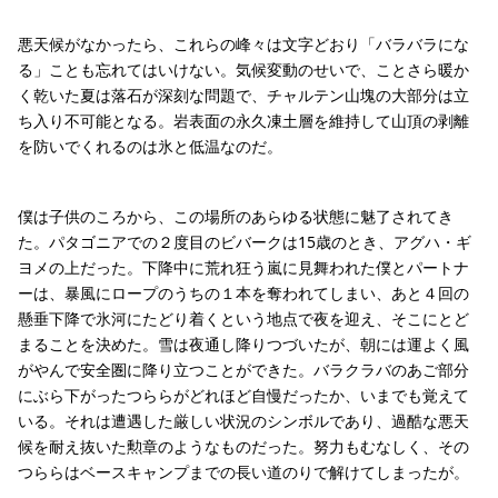
悪天候がなかったら、これらの峰々は文字どおり「バラバラにな
る」ことも忘れてはいけない。気候変動のせいで、ことさら暖か
く乾いた夏は落石が深刻な問題で、チャルテン山塊の大部分は立
ち入り不可能となる。岩表面の永久凍土層を維持して山頂の剥離
を防いでくれるのは氷と低温なのだ。
僕は子供のころから、この場所のあらゆる状態に魅了されてき
た。パタゴニアでの２度目のビバークは15歳のとき、アグハ・ギ
ヨメの上だった。下降中に荒れ狂う嵐に見舞われた僕とパートナ
ーは、暴風にロープのうちの１本を奪われてしまい、あと４回の
懸垂下降で氷河にたどり着くという地点で夜を迎え、そこにとど
まることを決めた。雪は夜通し降りつづいたが、朝には運よく風
がやんで安全圏に降り立つことができた。バラクラバのあご部分
にぶら下がったつららがどれほど自慢だったか、いまでも覚えて
いる。それは遭遇した厳しい状況のシンボルであり、過酷な悪天
候を耐え抜いた勲章のようなものだった。努力もむなしく、その
つららはベースキャンプまでの長い道のりで解けてしまったが。