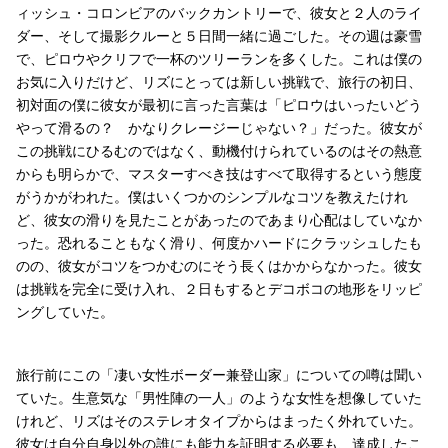
ィッシュ・コロンビアのバックカントリーで、彼女と２人のライ
ダー、そして撮影クルーと５日間一緒に過ごした。その週は豪雪
で、ピロウやクリフで一杯のツリーランを多くした。これは僕の
お気に入りだけど、リズにとっては新しい挑戦で、旅行の初日、
初対面の僕に彼女が最初に言った言葉は「ピロウはいったいどう
やって滑るの？ かなりクレージーじゃない？」だった。彼女が
この挑戦にひるむのではなく、動機付けられているのはその熱意
からも明らかで、マスターすべき技はすべて取得するという態度
がうかがわれた。僕はいくつかのシンプルなコツを教えたけれ
ど、彼女の滑りを見たことがあったのであまり心配はしていなか
った。恐れることもなく滑り、何度かハードにクラッシュしたも
のの、彼女がコツをつかむのにそう長くはかからなかった。彼女
は挑戦を完全に受け入れ、２日もするとデコボコの地形をリッピ
ングしていた。
旅行前にこの「凄い女性ボーダー兼登山家」についての噂は聞い
ていた。生意気な「男性陣の一人」のような女性を想像していた
けれど、リズはそのステレオタイプからはまったく外れていた。
彼女は自分自身以外の誰にも能力を証明する必要も、達成したこ