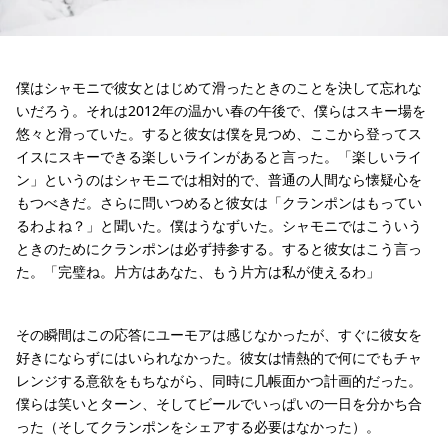
僕はシャモニで彼女とはじめて滑ったときのことを決して忘れな
いだろう。それは2012年の温かい春の午後で、僕らはスキー場を
悠々と滑っていた。すると彼女は僕を見つめ、ここから登ってス
イスにスキーできる楽しいラインがあると言った。「楽しいライ
ン」というのはシャモニでは相対的で、普通の人間なら懐疑心を
もつべきだ。さらに問いつめると彼女は「クランポンはもってい
るわよね？」と聞いた。僕はうなずいた。シャモニではこういう
ときのためにクランポンは必ず持参する。すると彼女はこう言っ
た。「完璧ね。片方はあなた、もう片方は私が使えるわ」
その瞬間はこの応答にユーモアは感じなかったが、すぐに彼女を
好きにならずにはいられなかった。彼女は情熱的で何にでもチャ
レンジする意欲をもちながら、同時に几帳面かつ計画的だった。
僕らは笑いとターン、そしてビールでいっぱいの一日を分かち合
った（そしてクランポンをシェアする必要はなかった）。