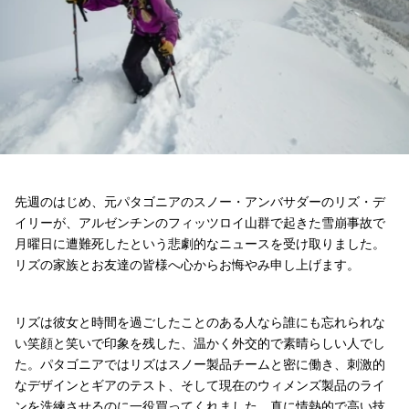
先週のはじめ、元パタゴニアのスノー・アンバサダーのリズ・デ
イリーが、アルゼンチンのフィッツロイ山群で起きた雪崩事故で
月曜日に遭難死したという悲劇的なニュースを受け取りました。
リズの家族とお友達の皆様へ心からお悔やみ申し上げます。
リズは彼女と時間を過ごしたことのある人なら誰にも忘れられな
い笑顔と笑いで印象を残した、温かく外交的で素晴らしい人でし
た。パタゴニアではリズはスノー製品チームと密に働き、刺激的
なデザインとギアのテスト、そして現在のウィメンズ製品のライ
ンを洗練させるのに一役買ってくれました。真に情熱的で高い技