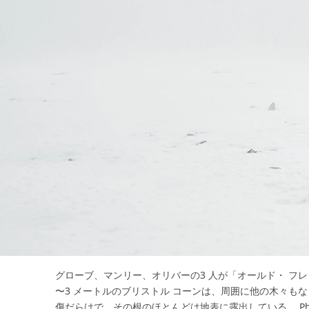
グローブ、マンリー、オリバーの3 人が「オールド・ フ
〜3 メートルのブリストル コーンは、周囲に他の木々も
傷だらけで、その根のほとんどは地表に露出している。 Photo: G