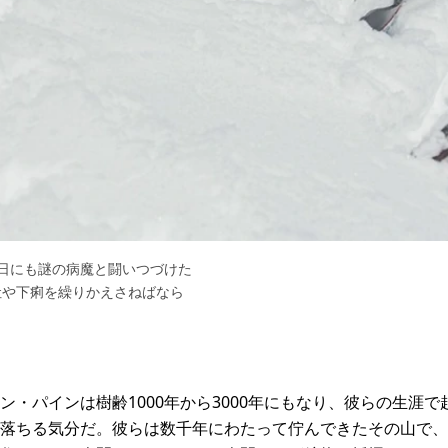
日にも謎の病魔と闘いつづけた
吐や下痢を繰りかえさねばなら
ン・パインは樹齢1000年から3000年にもなり、彼らの生涯
落ちる気分だ。彼らは数千年にわたって佇んできたその山で、た