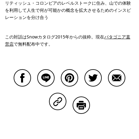
リティッシュ・コロンビアのレベルストークに住み、山での体験
を利用して人生で何が可能かの概念を拡大させるためのインスピ
レーションを分け合う
この対話はSnowカタログ2015年からの抜粋。現在
パタゴニア直
営店
で無料配布中です。
Facebookで共有する
Lineで共有する
Pinterestで共有する
Twitterで共有する
Emailで
Copy Linkで共有する
印刷する