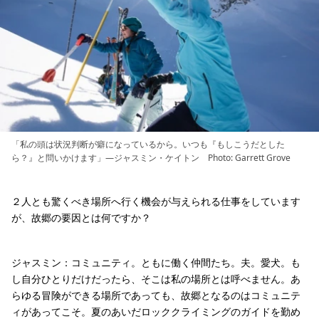
「私の頭は状況判断が癖になっているから。いつも『もしこうだとした
ら？』と問いかけます」—ジャスミン・ケイトン Photo: Garrett Grove
２人とも驚くべき場所へ行く機会が与えられる仕事をしています
が、故郷の要因とは何ですか？
ジャスミン：コミュニティ。ともに働く仲間たち。夫。愛犬。も
し自分ひとりだけだったら、そこは私の場所とは呼べません。あ
らゆる冒険ができる場所であっても、故郷となるのはコミュニテ
ィがあってこそ。夏のあいだロッククライミングのガイドを勤め