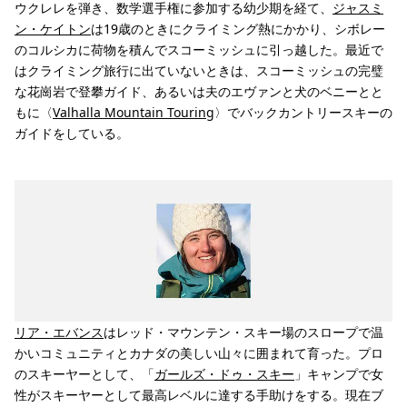
ウクレレを弾き、数学選手権に参加する幼少期を経て、
ジャスミ
ン・ケイトン
は19歳のときにクライミング熱にかかり、シボレー
のコルシカに荷物を積んでスコーミッシュに引っ越した。最近で
はクライミング旅行に出ていないときは、スコーミッシュの完璧
な花崗岩で登攀ガイド、あるいは夫のエヴァンと犬のベニーとと
もに〈
Valhalla Mountain Touring
〉でバックカントリースキーの
ガイドをしている。
リア・エバンス
はレッド・マウンテン・スキー場のスロープで温
かいコミュニティとカナダの美しい山々に囲まれて育った。プロ
のスキーヤーとして、「
ガールズ・ドゥ・スキー
」キャンプで女
性がスキーヤーとして最高レベルに達する手助けをする。現在ブ