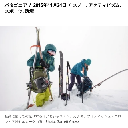
パタゴニア
/
2015年11月24日
/
スノー
,
アクティビズム
,
スポーツ
,
環境
登高に備えて荷造りするリアとジャスミン。カナダ、ブリティッシュ・コロ
ンビア州セルカーク山脈 Photo: Garrett Grove