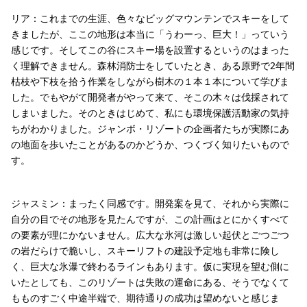
リア：これまでの生涯、色々なビッグマウンテンでスキーをして
きましたが、ここの地形は本当に「うわーっ、巨大！」っていう
感じです。そしてこの谷にスキー場を設置するというのはまった
く理解できません。森林消防士をしていたとき、ある原野で2年間
枯枝や下枝を拾う作業をしながら樹木の１本１本について学びま
した。でもやがて開発者がやって来て、そこの木々は伐採されて
しまいました。そのときはじめて、私にも環境保護活動家の気持
ちがわかりました。ジャンボ・リゾートの企画者たちが実際にあ
の地面を歩いたことがあるのかどうか、つくづく知りたいもので
す。
ジャスミン：まったく同感です。開発案を見て、それから実際に
自分の目でその地形を見たんですが、この計画はとにかくすべて
の要素が理にかないません。広大な氷河は激しい起伏とごつごつ
の岩だらけで脆いし、スキーリフトの建設予定地も非常に険し
く、巨大な氷瀑で終わるラインもあります。仮に実現を望む側に
いたとしても、このリゾートは失敗の運命にある、そうでなくて
もものすごく中途半端で、期待通りの成功は望めないと感じま