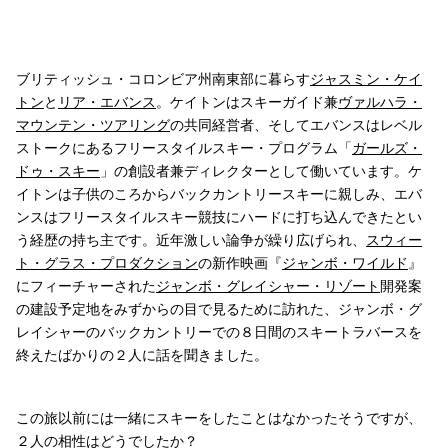
ブリティッシュ・コロンビア州南東部に暮らす
ジャスミン・ケイ
トン
と
リア・エバンス
。ケイトンはスキーガイド兼
ヴァルハラ・
マウンテン・ツアリング
の共同経営者、そしてエバンスはレベル
ストークにあるフリースタイルスキー・プログラム「
ガールズ・
ドゥ・スキー
」の創設者兼ディレクターとして働いています。ケ
イトンは子供のころからバックカントリースキーに親しみ、エバ
ンスはフリースタイルスキー競技にハードに打ち込んできたとい
う経歴の持ち主です。近年激しい論争が繰り広げられ、
スウィー
ト・グラス・プロダクション
の新作映画『
ジャンボ・ワイルド
』
にフィーチャーされた
ジャンボ・グレイシャー・リゾート
開発案
の建設予定地をみずからの目で見るために訪れた、ジャンボ・グ
レイシャーのバックカントリーでの８日間のスキートラバースを
終えたばかりの２人に話を聞きました。
この旅以前には一緒にスキーをしたことはなかったそうですが、
２人の相性はどうでしたか？