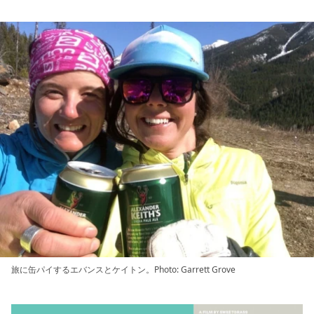
旅に缶パイするエバンスとケイトン。Photo: Garrett Grove