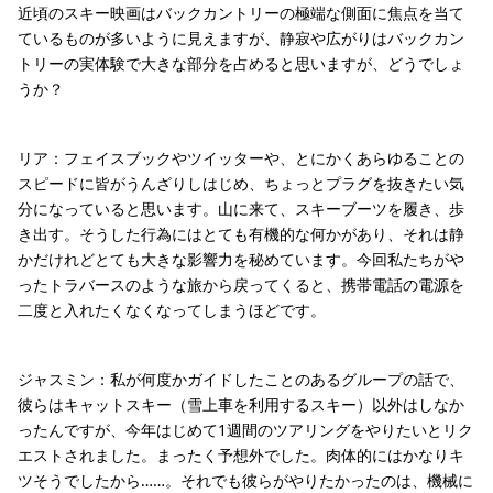
近頃のスキー映画はバックカントリーの極端な側面に焦点を当て
ているものが多いように見えますが、静寂や広がりはバックカン
トリーの実体験で大きな部分を占めると思いますが、どうでしょ
うか？
リア：フェイスブックやツイッターや、とにかくあらゆることの
スピードに皆がうんざりしはじめ、ちょっとプラグを抜きたい気
分になっていると思います。山に来て、スキーブーツを履き、歩
き出す。そうした行為にはとても有機的な何かがあり、それは静
かだけれどとても大きな影響力を秘めています。今回私たちがや
ったトラバースのような旅から戻ってくると、携帯電話の電源を
二度と入れたくなくなってしまうほどです。
ジャスミン：私が何度かガイドしたことのあるグループの話で、
彼らはキャットスキー（雪上車を利用するスキー）以外はしなか
ったんですが、今年はじめて1週間のツアリングをやりたいとリク
エストされました。まったく予想外でした。肉体的にはかなりキ
ツそうでしたから……。それでも彼らがやりたかったのは、機械に