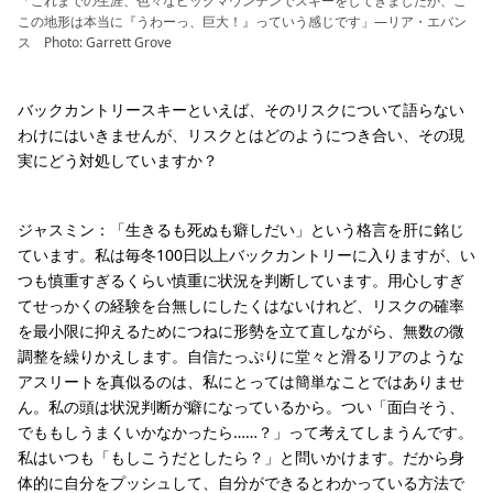
「これまでの生涯、色々なビッグマウンテンでスキーをしてきましたが、こ
この地形は本当に『うわーっ、巨大！』っていう感じです」—リア・エバン
ス Photo: Garrett Grove
バックカントリースキーといえば、そのリスクについて語らない
わけにはいきませんが、リスクとはどのようにつき合い、その現
実にどう対処していますか？
ジャスミン：「生きるも死ぬも癖しだい」という格言を肝に銘じ
ています。私は毎冬100日以上バックカントリーに入りますが、い
つも慎重すぎるくらい慎重に状況を判断しています。用心しすぎ
てせっかくの経験を台無しにしたくはないけれど、リスクの確率
を最小限に抑えるためにつねに形勢を立て直しながら、無数の微
調整を繰りかえします。自信たっぷりに堂々と滑るリアのような
アスリートを真似るのは、私にとっては簡単なことではありませ
ん。私の頭は状況判断が癖になっているから。つい「面白そう、
でももしうまくいかなかったら……？」って考えてしまうんです。
私はいつも「もしこうだとしたら？」と問いかけます。だから身
体的に自分をプッシュして、自分ができるとわかっている方法で