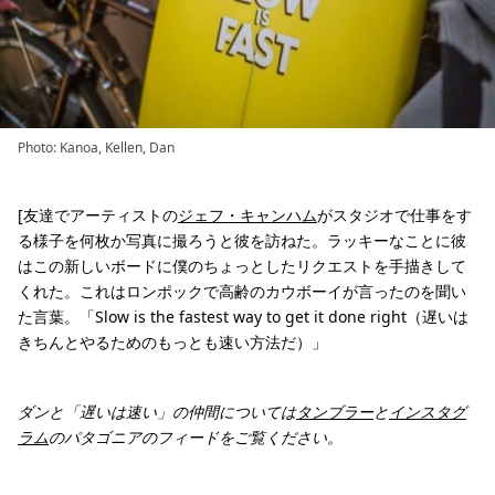
Photo: Kanoa, Kellen, Dan
[友達でアーティストの
ジェフ・キャンハム
がスタジオで仕事をす
る様子を何枚か写真に撮ろうと彼を訪ねた。ラッキーなことに彼
はこの新しいボードに僕のちょっとしたリクエストを手描きして
くれた。これはロンポックで高齢のカウボーイが言ったのを聞い
た言葉。「Slow is the fastest way to get it done right（遅いは
きちんとやるためのもっとも速い方法だ）」
ダンと「遅いは速い」の仲間については
タンブラー
と
インスタグ
ラム
のパタゴニアのフィードをご覧ください。