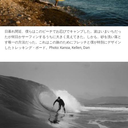
日暮れ間近、僕らはこのビーチでお忍びでキャンプした。波はいまいちだっ
たが何日かサーフィンするうちに大きく見えてきた。しかも、砂を洗い落と
す唯一の方法だった。これはこの旅のためにフレッチと僕が特別にデザイン
したトレッキング・ボード。Photo: Kanoa, Kellen, Dan