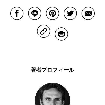
Facebookで共有する
Lineで共有する
Pinterestで共有する
Twitterで共有する
Emailで
Copy Linkで共有する
印刷する
著者プロフィール