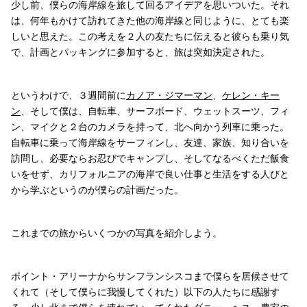
少し前、僕らの海岸線を旅して回るアイデアを思いついた。それ
は、何年もかけて訪れてきた他の海岸線と同じように、とても楽
しいと思えた。この考えを２人の友たちに伝えると彼らも乗り気
で、計画とパッキングに参加すると、旅は突如決定された。
というわけで、３週間前に
カノア・ジマーマン
、
ケレン・キー
ン
、そして僕は、自転車、サーフボード、ウェットスーツ、フィ
ン、マイクと２台のカメラを持って、北へ向かう列車に乗った。
自転車に乗って海岸線をサーフィンし、友達、家族、知り合いを
訪問し、必要ならお忍びでキャンプし、そしてなるべくただ飯食
いをせず、カリフォルニアの海岸で良い仕事と生活をする人びと
から学ぶというのが僕らの計画だった。
これまでの旅からいくつかの写真を紹介しよう。
ポイント・アリーナからサンフランシスコまで僕らを居候させて
くれて（そして僕らに我慢してくれた）以下の人たちに感謝す