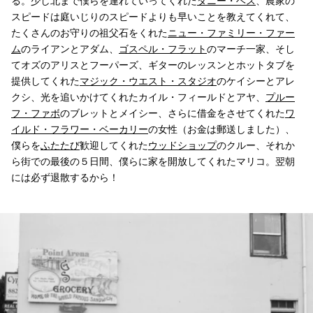
る。少し北まで僕らを連れていってくれた
ダニー・ヘス
、農家の
スピードは庭いじりのスピードよりも早いことを教えてくれて、
たくさんのお守りの祖父石をくれた
ニュー・ファミリー・ファー
ム
のライアンとアダム、
ゴスペル・フラット
のマーチ一家、そし
てオズのアリスとフーパーズ、ギターのレッスンとホットタブを
提供してくれた
マジック・ウエスト・スタジオ
のケイシーとアレ
クシ、光を追いかけてくれたカイル・フィールドとアヤ、
プルー
フ・ファボ
のブレットとメイシー、さらに借金をさせてくれた
ワ
イルド・フラワー・ベーカリー
の女性（お金は郵送しました）、
僕らを
ふたたび
歓迎してくれた
ウッドショップ
のクルー、それか
ら街での最後の５日間、僕らに家を開放してくれたマリコ。翌朝
には必ず退散するから！