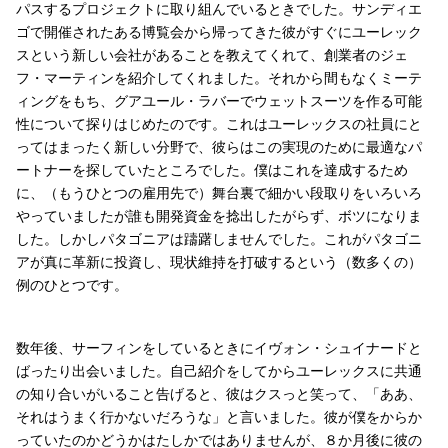
パスするプロジェクトに取り組んでいるときでした。サンディエ
ゴで開催されたある博覧会から帰ってきた彼がすぐにユーレック
スという新しい会社があることを教えてくれて、創業者のジェ
フ・マーティンを紹介してくれました。それから間もなくミーテ
ィングをもち、グアユール・ラバーでウェットスーツを作る可能
性について探りはじめたのです。これはユーレックスの社員にと
ってはまったく新しい分野で、彼らはこの実現のために最適なパ
ートナーを探していたところでした。僕はこれを達成するため
に、（もうひとつの雇用先で）舞台裏で細かい段取りをいろいろ
やっていましたが誰も開発資金を捻出したがらず、ボツになりま
した。しかしパタゴニアは躊躇しませんでした。これがパタゴニ
アが真に革新に投資し、現状維持を打破するという（数多くの）
例のひとつです。
数年後、サーフィンをしているときにイヴォン・シュイナードと
ばったり出会いました。自己紹介をしてからユーレックスに共通
の知り合いがいること告げると、彼はクスっと笑って、「ああ、
それはうまく行かないだろうな」と言いました。彼が僕をからか
っていたのかどうかはたしかではありませんが、８か月後に彼の