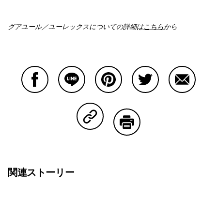
グアユール／ユーレックスについての詳細は
こちら
から
Facebookで共有する
Lineで共有する
Pinterestで共有する
Twitterで共有する
Emailで
Copy Linkで共有する
印刷する
関連ストーリー