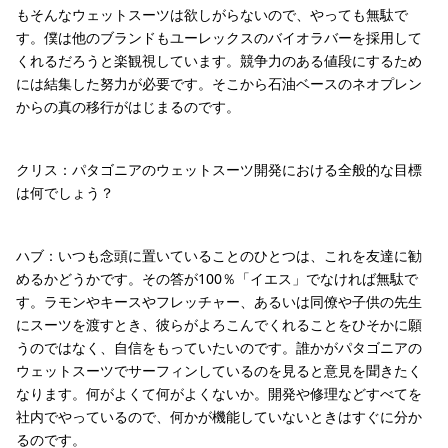
もそんなウェットスーツは欲しがらないので、やっても無駄で
す。僕は他のブランドもユーレックスのバイオラバーを採用して
くれるだろうと楽観視しています。競争力のある値段にするため
には結集した努力が必要です。そこから石油ベースのネオプレン
からの真の移行がはじまるのです。
クリス：パタゴニアのウェットスーツ開発における全般的な目標
は何でしょう？
ハブ：いつも念頭に置いていることのひとつは、これを友達に勧
めるかどうかです。その答が100％「イエス」でなければ無駄で
す。ラモンやキースやフレッチャー、あるいは同僚や子供の先生
にスーツを渡すとき、彼らがよろこんでくれることをひそかに願
うのではなく、自信をもっていたいのです。誰かがパタゴニアの
ウェットスーツでサーフィンしているのを見ると意見を聞きたく
なります。何がよくて何がよくないか。開発や修理などすべてを
社内でやっているので、何かが機能していないときはすぐに分か
るのです。