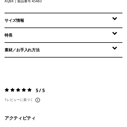
AQBX
Aquatic Blue - Light Aquatic Blue X-Dye
| 製品番号 45483
サイズ情報
特長
素材／お手入れ方法
5 / 5
評価:
5 / 5
1レビューに基づく
アクティビティ