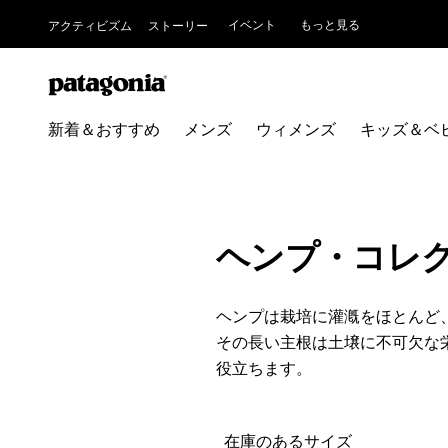
イベント
もっと見る
アクティビズム
ストーリー
新着＆おすすめ
メンズ
ウィメンズ
キッズ＆ベ
ヘンプ・コレ
ヘンプは栽培に灌漑をほとんど
その長い主根は土壌に不可欠な
役立ちます。
絞り込み
在庫のあるサイズ