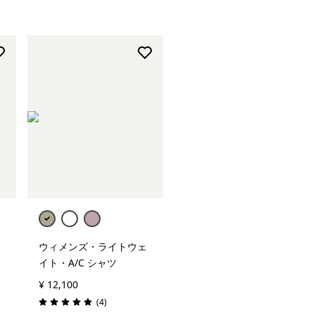
ウィメンズ・ライトウェ
イト・A/C シャツ
¥ 12,100
レビュー
(4
)
評価: 5.0 / 5