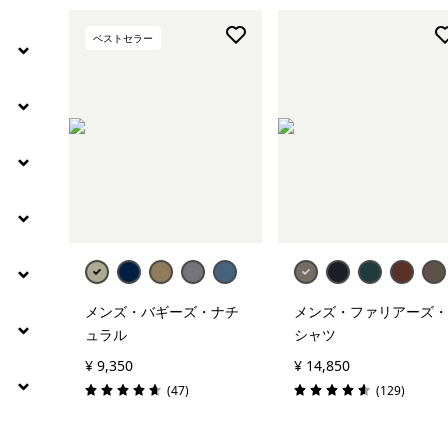
絞り込み
ベストセラー
保温指標
メンズ・バギーズ・ナチ
メンズ・ファリアーズ・
ュラル
シャツ
¥ 9,350
¥ 14,850
レビュー
レビュー
(47
)
(129
)
評価: 4.7 / 5
評価: 4.6 / 5