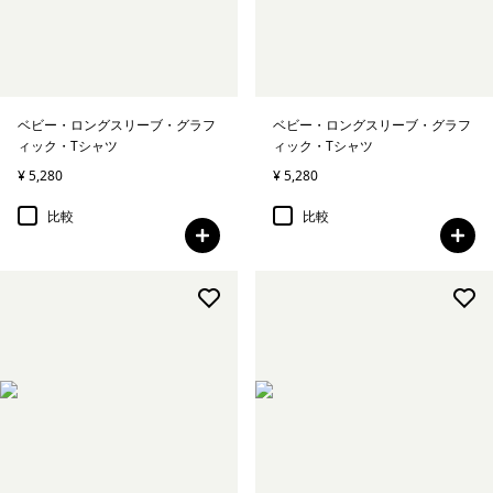
絞り込み
在庫のあるサイズ
絞り込み
在庫のあるカラー
ベビー・ロングスリーブ・グラフ
ベビー・ロングスリーブ・グラフ
ィック・Tシャツ
ィック・Tシャツ
絞り込み
キッズ
¥ 5,280
¥ 5,280
絞り込み
容量
比較
比較
絞り込み
特長
絞り込み
素材
絞り込み
フィット
絞り込み
保温指標