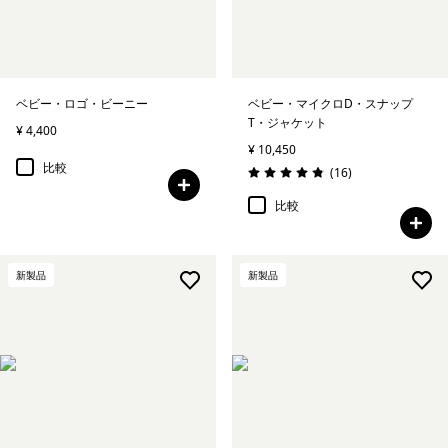
ベビー・ロゴ・ビーニー
ベビー・マイクロD・スナップ
T・ジャケット
¥ 4,400
¥ 10,450
比較
レビュー
(16
)
評価: 4.9 / 5
比較
新製品
新製品