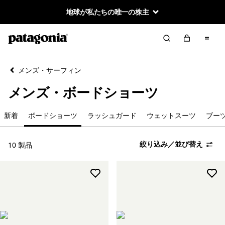
地球が私たちの唯一の株主
絞り込み／並び替え
クリア
並べ替え
メンズ・サーフィン
絞り込み
カテゴリー
メンズ・ボードショーツ
新着
新着
ボードショーツ
ラッシュガード
ウェットスーツ
ブー
ウェットスーツ
絞り込み／並び替え
10 製品
ブーツ／グローブ／フード
ジャケット＆ベスト
スウェットシャツ＆フーディ