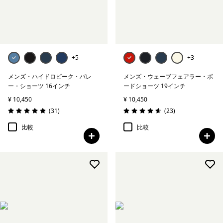
Tシャツ＆シャツ
帽子＆アクセサリー
+5
+3
絞り込み
在庫のあるサイズ
メンズ・ハイドロピーク・バレ
メンズ・ウェーブフェアラー・ボ
ー・ショーツ 16インチ
ードショーツ 19インチ
絞り込み
フィット
¥ 10,450
¥ 10,450
レビュー
レビュー
(31
)
(23
)
評価: 4.8 / 5
評価: 4.6 / 5
比較
比較