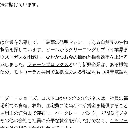
法に賭けています。
は企業を先導して、「
最高の発明マシン
」である自然界の生物
製品を探しています。ビールからクリーニングサプライ業界ま
ウス・ガスを削減し、なおかつお金の節約と操業効率を上げる
成しました。
フォーンブロックス
という新興企業は、ある機能
ため、モトローラと共同で互換性のある部品をもつ携帯電話を
ーダー・ジョーズ、コストコやその他
のビジネスは、社員の福
場所での食糧、衣類、住宅費に適当な生活賃金を提供すること
雇用主の連合
まで存在し、バークレー・バンク、KPMGビジ
その他の会社も社員に公平な賃金を払うだけでなく、
１％フォ
会とその利益を分かち合っています。