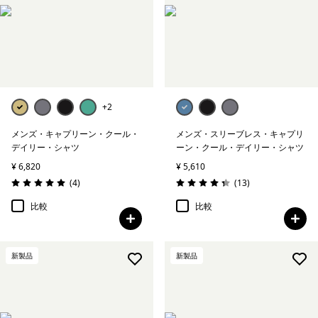
絞り込み
在庫のあるカラー
絞り込み
特長
絞り込み
素材
+2
メンズ・キャプリーン・クール・
メンズ・スリーブレス・キャプリ
絞り込み
フィット
デイリー・シャツ
ーン・クール・デイリー・シャツ
¥ 6,820
¥ 5,610
レビュー
レビュー
(4
)
(13
)
評価: 5.0 / 5
評価: 4.4 / 5
比較
比較
新製品
新製品