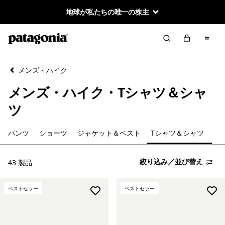
地球が私たちの唯一の株主
絞り込み／並び替え
クリア
並べ替え
メンズ・ハイク
絞り込み
カテゴリー
メンズ・ハイク・Tシャツ＆シャ
パンツ
ツ
ショーツ
パンツ
ショーツ
ジャケット＆ベスト
Tシャツ＆シャツ
ジャケット＆ベスト
絞り込み／並び替え
43 製品
Tシャツ＆シャツ
ベストセラー
ベストセラー
絞り込み
在庫のあるサイズ