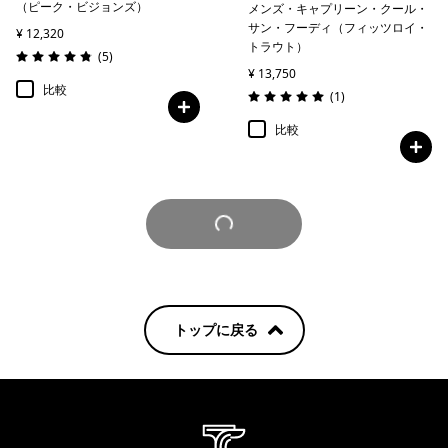
（ピーク・ビジョンズ）
メンズ・キャプリーン・クール・
サン・フーディ（フィッツロイ・
¥ 12,320
トラウト）
レビュー
(5
)
評価: 4.8 / 5
¥ 13,750
比較
レビュー
(1
)
評価: 5.0 / 5
比較
さらに見る
トップに戻る