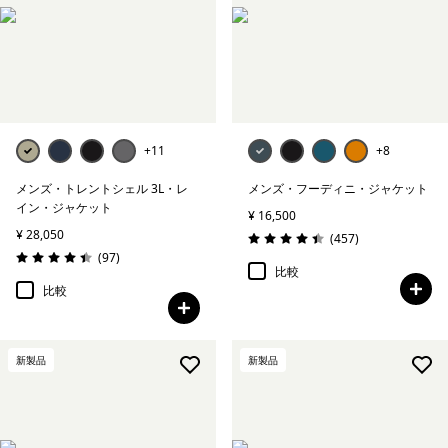
絞り込み
在庫のあるカラー
絞り込み
特長
絞り込み
素材
+11
+8
メンズ・トレントシェル 3L・レ
メンズ・フーディニ・ジャケット
絞り込み
フィット
イン・ジャケット
¥ 16,500
¥ 28,050
レビュー
(457
)
評価: 4.5 / 5
絞り込み
保温指標
レビュー
(97
)
評価: 4.4 / 5
比較
比較
新製品
新製品