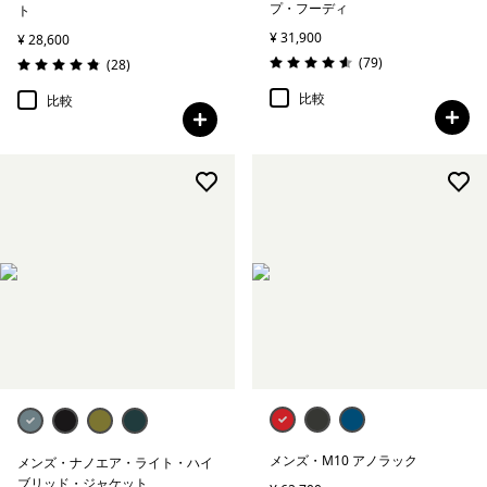
プ・フーディ
ト
¥ 31,900
¥ 28,600
レビュー
(79
)
レビュー
(28
)
評価: 4.6 / 5
評価: 4.9 / 5
比較
比較
メンズ・M10 アノラック
メンズ・ナノエア・ライト・ハイ
ブリッド・ジャケット