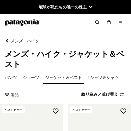
地球が私たちの唯一の株主
絞り込み／並び替え
クリア
並べ替え
メンズ・ハイク
絞り込み
カテゴリー
メンズ・ハイク・ジャケット＆ベ
パンツ
スト
ショーツ
パンツ
ショーツ
ジャケット＆ベスト
Tシャツ＆シャツ
ジャケット＆ベスト
絞り込み／並び替え
38 製品
Tシャツ＆シャツ
ベストセラー
ベストセラー
絞り込み
在庫のあるサイズ