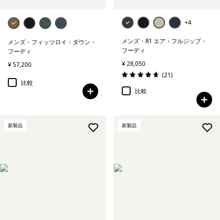
+4
メンズ・R1 エア・フルジップ・
メンズ・フィッツロイ・ダウン・
フーディ
フーディ
¥ 28,050
¥ 57,200
レビュー
(21
)
評価: 4.7 / 5
比較
比較
新製品
新製品