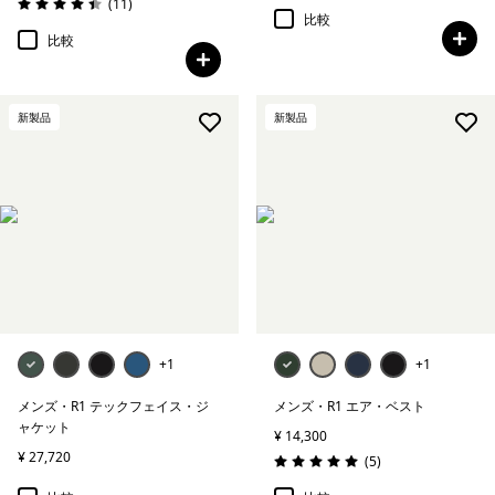
レビュー
(11
)
評価: 4.5 / 5
比較
比較
新製品
新製品
+1
+1
メンズ・R1 テックフェイス・ジ
メンズ・R1 エア・ベスト
ャケット
¥ 14,300
¥ 27,720
レビュー
(5
)
評価: 5.0 / 5